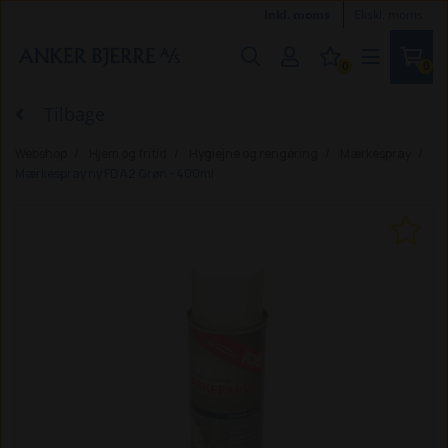
Inkl. moms
Ekskl. moms
0
0
Tilbage
Webshop
Hjem og fritid
Hygiejne og rengøring
Mærkespray
Mærkespray ny FDA2 Grøn - 400ml