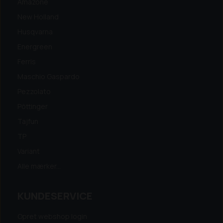
Amazone
New Holland
Husqvarna
Energreen
Ferris
Maschio Gaspardo
Pezzolato
Pöttinger
Tajfun
TP
Variant
Alle mærker...
KUNDESERVICE
Opret webshop login