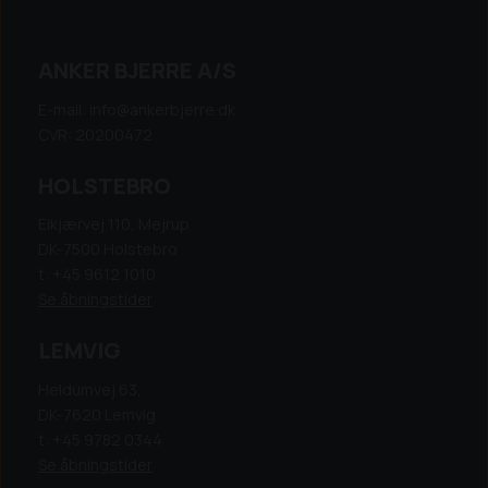
ANKER BJERRE A/S
E-mail: info@ankerbjerre.dk
CVR: 20200472
HOLSTEBRO
Elkjærvej 110, Mejrup
DK-7500 Holstebro
t: +45 9612 1010
Se åbningstider
LEMVIG
Heldumvej 63,
DK-7620 Lemvig
t: +45 9782 0344
Se åbningstider