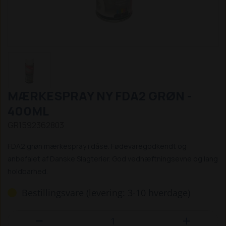
MÆRKESPRAY NY FDA2 GRØN -
400ML
GR1592362803
FDA2 grøn mærkespray i dåse. Fødevaregodkendt og
anbefalet af Danske Slagterier. God vedhæftningsevne og lang
holdbarhed.
Bestillingsvare (levering: 3-10 hverdage)

