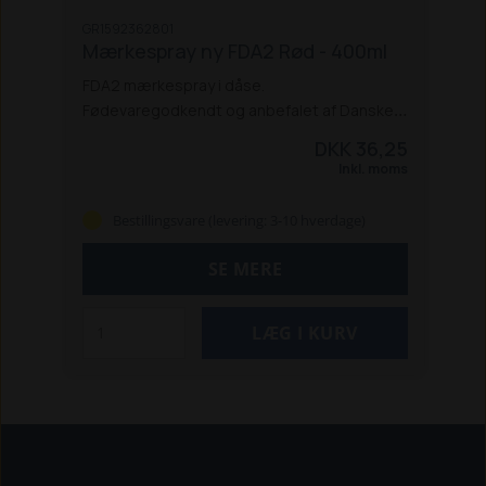
GR1592362801
Mærkespray ny FDA2 Rød - 400ml
FDA2 mærkespray i dåse.
Fødevaregodkendt og anbefalet af Danske
Slagterier. God vedhæftningsevne og lang
DKK 36,25
holdbarhed.
Designet til fåreuld. Farve: Rød.
Inkl. moms
EAN: 5701461260020.
Bestillingsvare (levering: 3-10 hverdage)
SE MERE