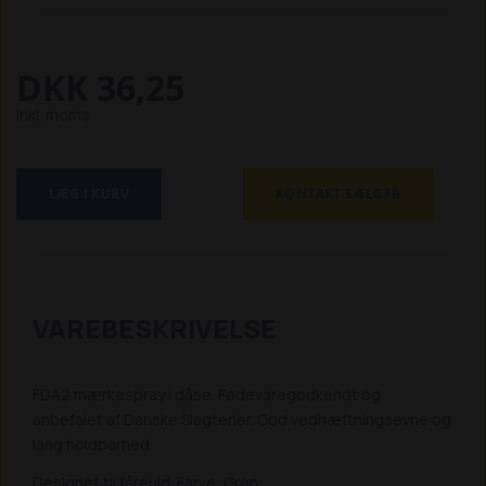
DKK 36,25
inkl. moms
LÆG I KURV
KONTAKT SÆLGER
VAREBESKRIVELSE
FDA2 mærkespray i dåse. Fødevaregodkendt og
anbefalet af Danske Slagterier. God vedhæftningsevne og
lang holdbarhed.
Designet til fåreuld. Farve: Grøn.