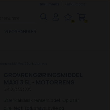
Inkl. moms
Ekskl. moms
0
0
VI FORHANDLER
ingsmiddel Maxi 3 5L - Motorrens
GROVRENGØRINGSMIDDEL
MAXI 3 5L - MOTORRENS
GR1063453005
Stærk alkalisk rensemiddel. Opløser
olie, fedt, sod, snavs, gylle og