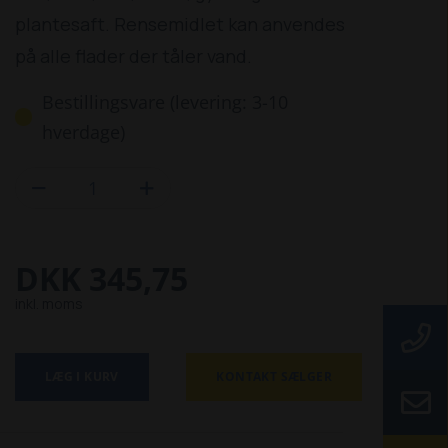
plantesaft. Rensemidlet kan anvendes
på alle flader der tåler vand.
Bestillingsvare (levering: 3-10
hverdage)


DKK 345,75
inkl. moms
LÆG I KURV
KONTAKT SÆLGER