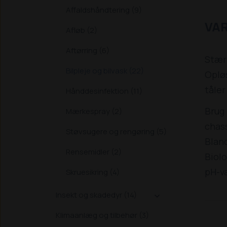
Affaldshåndtering (9)
VA
Afløb (2)
Aftørring (6)
Stærk
Bilpleje og bilvask (22)
Opløs
tåler
Hånddesinfektion (11)
Brug 
Mærkespray (2)
chass
Støvsugere og rengøring (5)
Bland
Rensemidler (2)
Biolo
pH-væ
Skruesikring (4)
Insekt og skadedyr (14)

Klimaanlæg og tilbehør (3)