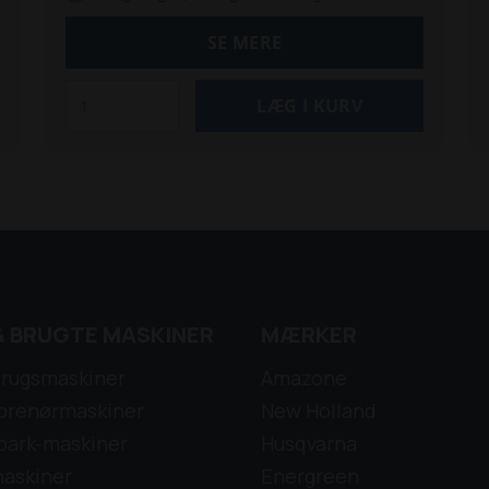
SE MERE
& BRUGTE MASKINER
MÆRKER
rugsmaskiner
Amazone
prenørmaskiner
New Holland
park-maskiner
Husqvarna
askiner
Energreen