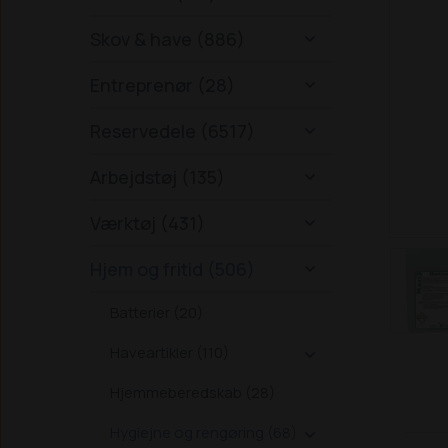
Skov & have (886)

Entreprenør (28)

Reservedele (6517)

Arbejdstøj (135)

Værktøj (431)

Hjem og fritid (506)

Batterier (20)
Haveartikler (110)

Hjemmeberedskab (28)
Hygiejne og rengøring (68)
