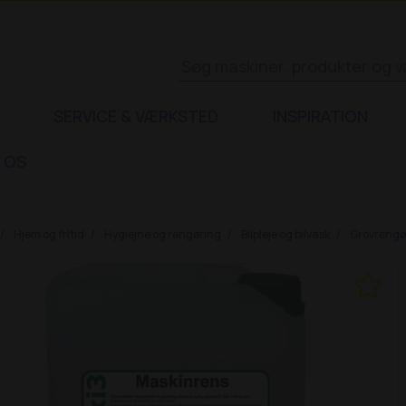
SERVICE & VÆRKSTED
INSPIRATION
 OS
Hjem og fritid
Hygiejne og rengøring
Bilpleje og bilvask
Grovrengør