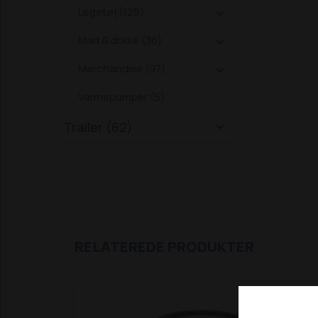
Legetøj (125)

Mad & drikke (36)

Merchandise (97)

Varmepumper (5)
Trailer (62)

RELATEREDE PRODUKTER