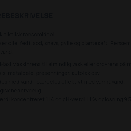
REBESKRIVELSE
 alkalisk rensemiddel.
er olie, fedt, sod, snavs, gylle og plantesaft. Rensem
 vand.
Maxi Maskinrens til almindlig vask eller grovrens på
is, metaldele, presenninger, autolak osv.
es med vand - særdeles effektivt med varmt vand.
gisk nedbrydelig.
rdi koncentreret 11,4 og pH-værdi i 1 % opløsning 9,5