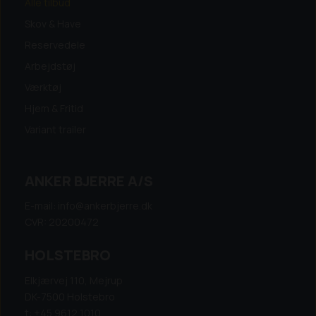
Alle tilbud
Skov & Have
Reservedele
Arbejdstøj
Værktøj
Hjem & Fritid
Variant trailer
ANKER BJERRE A/S
E-mail: info@ankerbjerre.dk
CVR: 20200472
HOLSTEBRO
Elkjærvej 110, Mejrup
DK-7500 Holstebro
t: +45 9612 1010