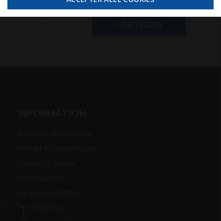
(-40ºC til +60ºC)
Specifikationer:
Max 20
bar
Længde: 20 Mtr.
Arbejdstemperatur: -40ºC til +60ºC
Slange størrelse: 3/8" / 10x13 mm
Vægt: 3.03 kg
Mål: 350x350x110 mm
INFORMATION
Butikker & åbningstider
Kontakt en medarbejder
Nyheder & presse
Eventkalender
Kampagner & tilbud
Få finansiering