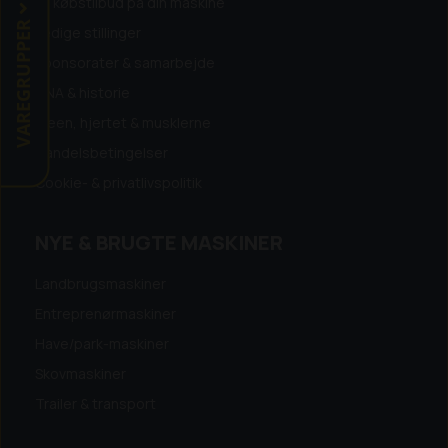
Få købstilbud på din maskine
VAREGRUPPER
Ledige stillinger
Sponsorater & samarbejde
DNA & historie
Ideen, hjertet & musklerne
Handelsbetingelser
Cookie- & privatlivspolitik
NYE & BRUGTE MASKINER
Landbrugsmaskiner
Entreprenørmaskiner
Have/park-maskiner
Skovmaskiner
Trailer & transport