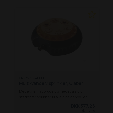
GR173286540000
Multi-vander/ sprinkler, Claber
Meget nem at bruge og meget alsidig
stationær sprinkler til alle dine behov i en
mindre have.
Du skal blot dreje øverste del,
DKK 377,25
for at vælge en af de 6 funktioner. Klar til
Inkl. moms