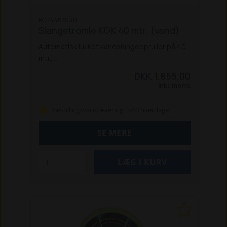
KGK4487040
Slangetromle KGK 40 mtr. (vand)
Automatisk lukket vandslangeopruller på 40
mtr,
til montering på væggen, med mulighed for
DKK 1.855,00
at afmontere
Inkl. moms
tromlen, i vinterhalvåret, hvis den hænger
udendørs
Bestillingsvare (levering: 3-10 hverdage)
Tåler ned til -5ºC
Leveres med høj kvalitets PVC slange,
SE MERE
monteret spulestuds.
Specifikationer:
Max 10 bar
Længde: 40 Mtr.
Slangetilsutning:
1/2"
Slange størrelse: Ø12,5 mm
Vægt: 14 kg.
Mål: 510x270x460 mm