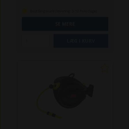
øjeblikkelig brug, og garanterer ensartet og
blid vanding, uden vandpytter, og med dyser,
Bestillingsvare (levering: 3-10 hverdage)
der skaber behagelige vandmønstre.
1.
Slagfast og vejrbestandig
SE MERE
2. Arbejder selv ved lave tryk
3. Efterligner naturlige regn-effekt