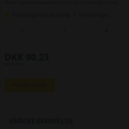
Claber Gardenlife hankobling til 3/4" og 1" indvendigt gevind.
Bestillingsvare (levering: 3-10 hverdage)


DKK 90,23
inkl. moms
KONTAKT SÆLGER
VAREBESKRIVELSE