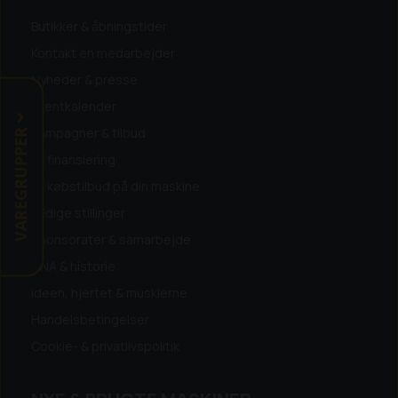
nonfood PVC, sort indvendig, udvendig grøn.
Butikker & åbningstider
Armeret med polyestergarn.
Kontakt en medarbejder
Standardlængde: 25 meter pr rulle.
Data:
ved 20º C.
Nyheder & presse
Eventkalender
VAREGRUPPER
Kampagner & tilbud
Få finansiering
Få købstilbud på din maskine
Ledige stillinger
Sponsorater & samarbejde
DNA & historie
Ideen, hjertet & musklerne
Handelsbetingelser
Cookie- & privatlivspolitik