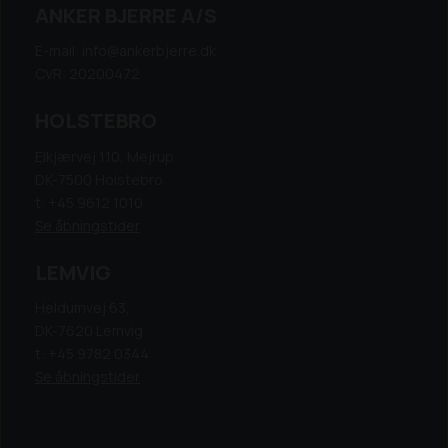
ANKER BJERRE A/S
E-mail: info@ankerbjerre.dk
CVR: 20200472
HOLSTEBRO
Elkjærvej 110, Mejrup
DK-7500 Holstebro
t: +45 9612 1010
Se åbningstider
LEMVIG
Heldumvej 63,
DK-7620 Lemvig
t: +45 9782 0344
Se åbningstider