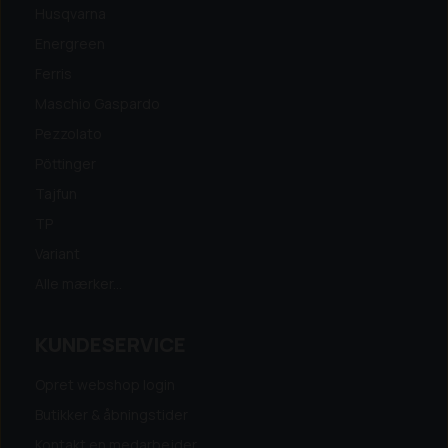
Husqvarna
Energreen
Ferris
Maschio Gaspardo
Pezzolato
Pöttinger
Tajfun
TP
Variant
Alle mærker...
KUNDESERVICE
Opret webshop login
Butikker & åbningstider
Kontakt en medarbejder