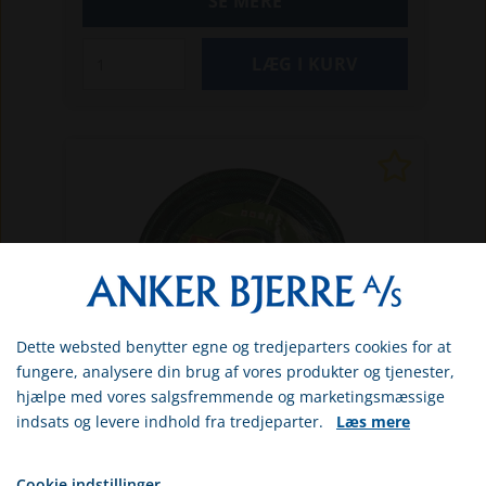
SE MERE
Dette websted benytter egne og tredjeparters cookies for at
Vælg venligst om du er
fungere, analysere din brug af vores produkter og tjenester,
erhvervs- eller privatkunde
hjælpe med vores salgsfremmende og marketingsmæssige
indsats og levere indhold fra tredjeparter.
Læs mere
ERHVERV
GR17300219025
Haveslange, armeret, 3/4,
PRIVAT
sort/grøn, 25 m
Cookie indstillinger