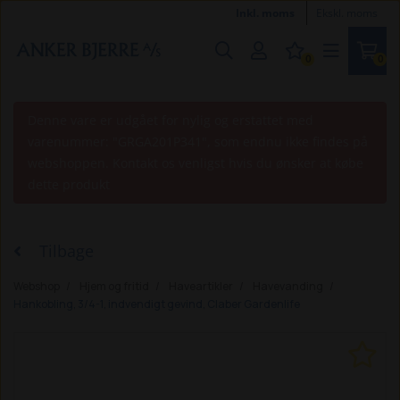
Inkl. moms
Ekskl. moms
0
0
Denne vare er udgået for nylig og erstattet med
varenummer: "GRGA201P341", som endnu ikke findes på
webshoppen. Kontakt os venligst hvis du ønsker at købe
dette produkt
Tilbage
Webshop
Hjem og fritid
Haveartikler
Havevanding
Hankobling, 3/4-1, indvendigt gevind, Claber Gardenlife