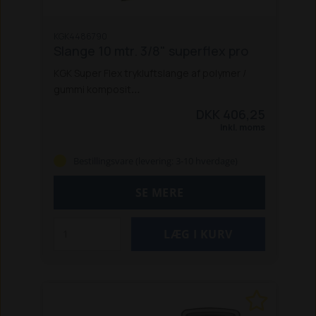
KGK4486790
Slange 10 mtr. 3/8" superflex pro
KGK Super Flex trykluftslange af polymer /
gummi komposit
med flet forstærkning og i længder af 10 &
DKK 406,25
20 mtr.
Inkl. moms
Monteret med kvalitets kobling.
Tåler højt tryk - Helt op til 20 Bar
Bestillingsvare (levering: 3-10 hverdage)
Holder sig fleksibiliteten selv ved lave
temperaturer
SE MERE
(-40ºC til +60ºC)
Specifikationer:
Max 20 bar
Længde: 10 Mtr.
Arbejdstemperatur: -40ºC til +60ºC
Slange
størrelse: 3/8" / 10x13 mm
Vægt: 1.69 kg
Mål:
350x350x75 mm