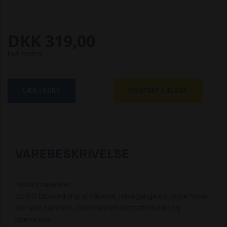
DKK 319,00
inkl. moms
LÆG I KURV
KONTAKT SÆLGER
VAREBESKRIVELSE
Fiskars haveriver.
God til tilberedning af såbede, havegange og store flader,
der skal planeres, eksempelvis blomsterbede og
plænejord.