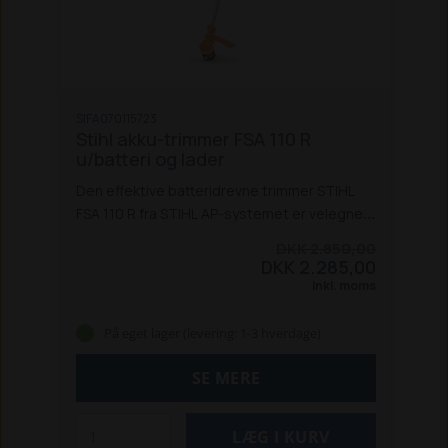
SIFA070115723
Stihl akku-trimmer FSA 110 R
u/batteri og lader
Den effektive batteridrevne trimmer STIHL
FSA 110 R fra STIHL AP-systemet er velegnet
til professionel græsslåning i mindre
DKK 2.850,00
virksomheder, såsom
DKK 2.285,00
ejendomsvedligeholdelse, samt til
Inkl. moms
krævende opgaver i private haver. Den
kombinerer høj klippeydelse med lav vægt,
På eget lager (levering: 1-3 hverdage)
hvilket gør den ideel til trimning af
mellemhøjt græs, svært tilgængelige
SE MERE
områder og græskanter.
STIHL FSA 110 R er
meget brugervenlig takket være Rapid Click-
systemet, som gør det muligt hurtigt og