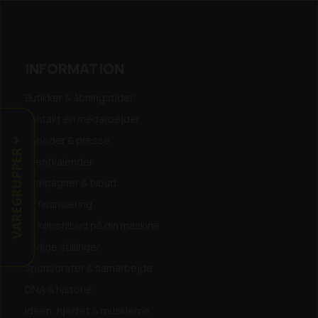
INFORMATION
Butikker & åbningstider
Kontakt en medarbejder
Nyheder & presse
VAREGRUPPER
Eventkalender
Kampagner & tilbud
Få finansiering
Få købstilbud på din maskine
Ledige stillinger
Sponsorater & samarbejde
DNA & historie
Ideen, hjertet & musklerne