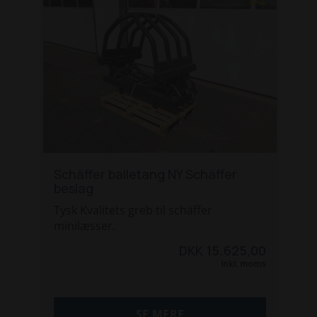
Schäffer balletang NY Schäffer
beslag
Tysk Kvalitets greb til schäffer
minilæsser.
DKK 15.625,00
Inkl. moms
SE MERE