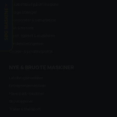
Få købstilbud på din maskine
SØG MASKINE
Ledige stillinger
Sponsorater & samarbejde
DNA & historie
Ideen, hjertet & musklerne
Handelsbetingelser
Cookie- & privatlivspolitik
NYE & BRUGTE MASKINER
Landbrugsmaskiner
Entreprenørmaskiner
Have/park-maskiner
Skovmaskiner
Trailer & transport