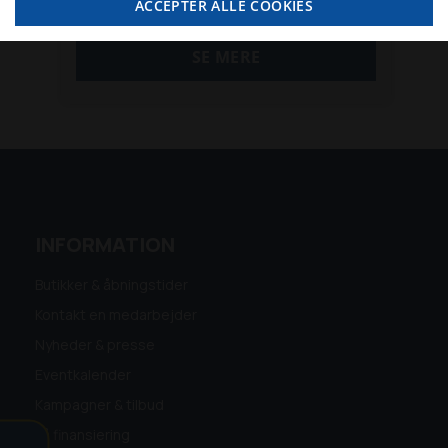
ACCEPTER ALLE COOKIES
SE MERE
INFORMATION
Butikker & åbningstider
Kontakt en medarbejder
Nyheder & presse
Eventkalender
Kampagner & tilbud
Få finansiering