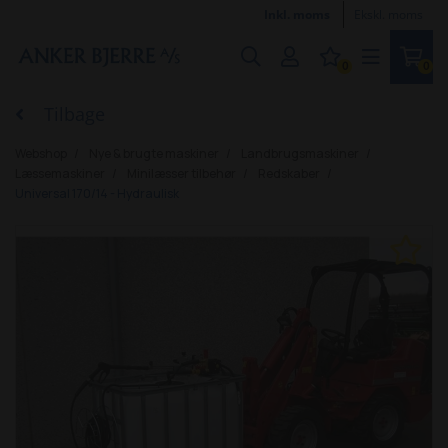
Inkl. moms
Ekskl. moms
0
0
Tilbage
Webshop
Nye & brugte maskiner
Landbrugsmaskiner
Læssemaskiner
Minilæsser tilbehør
Redskaber
Universal 170/14 - Hydraulisk