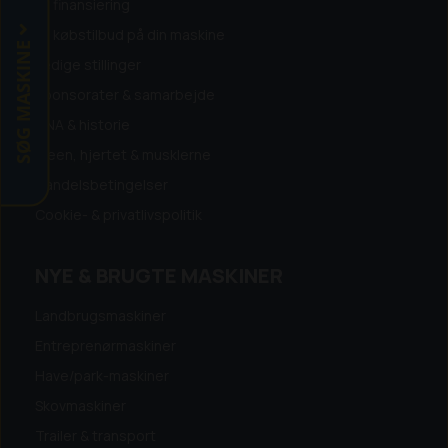
Få finansiering
Få købstilbud på din maskine
SØG MASKINE
Ledige stillinger
Sponsorater & samarbejde
DNA & historie
Ideen, hjertet & musklerne
Handelsbetingelser
Cookie- & privatlivspolitik
NYE & BRUGTE MASKINER
Landbrugsmaskiner
Entreprenørmaskiner
Have/park-maskiner
Skovmaskiner
Trailer & transport