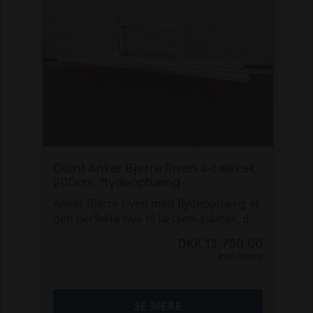
Giant Anker Bjerre Riven 4-rækket,
200cm, flydeophæng
Anker Bjerre riven med flydeophæng er
den perfekte rive til læssemaskiner, da
den leveres med flydeophæng, så riven
DKK 13.750,00
følger underlaget - uanset ujævnheder.
Inkl. moms
Denne Anker Bjerre Rive er 4-rækket,
hvilket sikrer et meget tæt resultat, og
gør den meget effektiv mod ukrudt.
SE MERE
Den leveres standard i