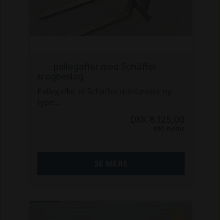
- - - pallegafler med Schäffer
krogbeslag
Pallegafler til Schäffer minilæsser ny
type
DKK 8.125,00
Sælges som, afhentning fra vores
Inkl. moms
afdeling i Holstebro
SE MERE