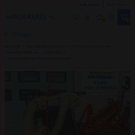
Inkl. moms
Ekskl. moms
0
0
Tilbage
Webshop
Nye & brugte maskiner
Entreprenørmaskiner
Minilæsser tilbehør
Redskaber
ScanMek Løvsuger, Mini Ekstra kompakt