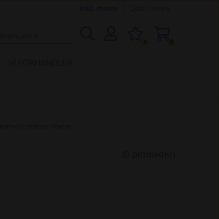
Inkl. moms
Ekskl. moms
0
0
VI FORHANDLER
rende finsnittere tilbehør
(0 produkter)