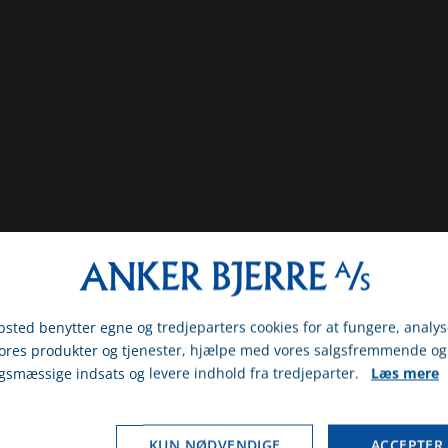
sted benytter egne og tredjeparters cookies for at fungere, analys
vores produkter og tjenester, hjælpe med vores salgsfremmende og
gsmæssige indsats og levere indhold fra tredjeparter.
Læs mere
gst om du er erhvervs- eller privatkunde
& BRUGTE MASKINER
MÆRKER
ERHVERV
PRIVAT
KUN NØDVENDIGE
ACCEPTER 