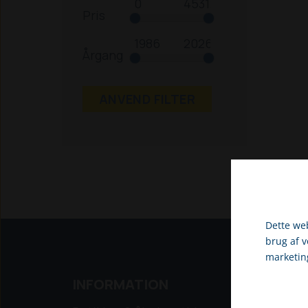
Pris
Årgang
ANVEND FILTER
Dette web
brug af 
marketin
Vælg venli
INFORMATION
NYE 