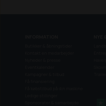
tilkøbes.
Ring og gør en god handel.
INFORMATION
NYE 
Butikker & åbningstider
Landb
Kontakt en medarbejder
Entre
Nyheder & presse
Have/
Eventkalender
Skovm
Kampagner & tilbud
Traile
Få finansiering
Få købstilbud på din maskine
Ledige stillinger
Sponsorater & samarbejde