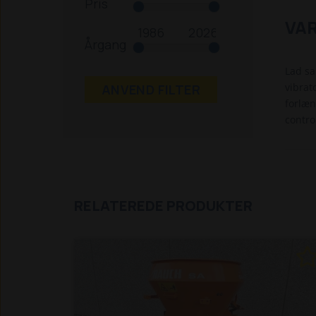
Pris
VA
Årgang
Lad sa
vibrat
ANVEND FILTER
forlæn
contro
RELATEREDE PRODUKTER