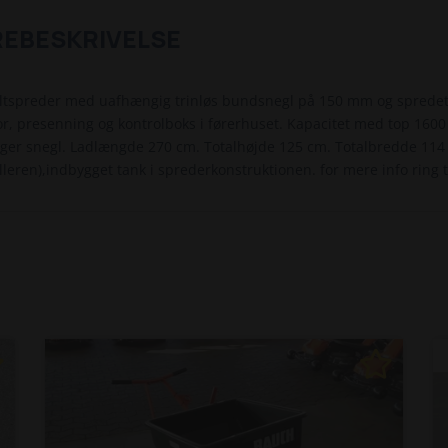
REBESKRIVELSE
ltspreder med uafhængig trinløs bundsnegl på 150 mm og spredeta
or, presenning og kontrolboks i førerhuset. Kapacitet med top 1600
ger snegl. Ladlængde 270 cm. Totalhøjde 125 cm. Totalbredde 114 
lleren),indbygget tank i sprederkonstruktionen. for mere info ring 