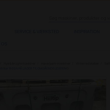
SERVICE & VÆRKSTED
INSPIRATION
 OS
Nye & brugte maskiner
Have/park-maskiner
Vinterredskaber
Sal
cestriker 1600A PÅ LAGER TIL OMGÅENDE LEVERING