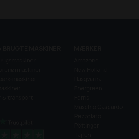
& BRUGTE MASKINER
MÆRKER
rugsmaskiner
Amazone
prenørmaskiner
New Holland
park-maskiner
Husqvarna
askiner
Energreen
r & transport
Ferris
Maschio Gaspardo
Pezzolato
Pöttinger
Tajfun