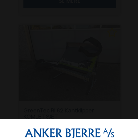
SE MERE
og forhør om tilpasset model.
GreenTec RI 82 Kantklipper
KOMLET SÆT
Komplet kantklippersæt til traktorer,
minilæssere mm. af højeste kvalitet fra