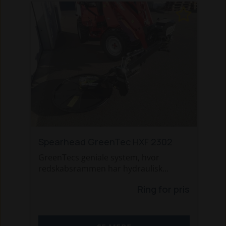
Spearhead GreenTec HXF 2302
GreenTecs geniale system, hvor
redskabsrammen har hydraulisk
påkørselssikring på armen, som kan gå
Ring for pris
45 grader bagud. Rammen kan bruges
med Kantklipper, fingerklipper og
savklinger. Kan monteres på alle
minilæssere. Priser fra 42.000,- kr. Ring