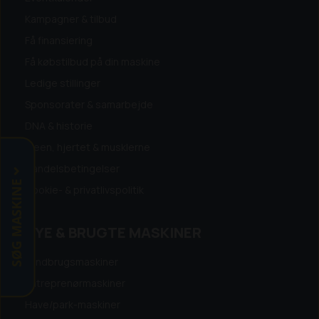
en god handel.
Kampagner & tilbud
Få finansiering
Få købstilbud på din maskine
Ledige stillinger
Sponsorater & samarbejde
DNA & historie
Ideen, hjertet & musklerne
Handelsbetingelser
SØG MASKINE
Cookie- & privatlivspolitik
NYE & BRUGTE MASKINER
Landbrugsmaskiner
Entreprenørmaskiner
Have/park-maskiner