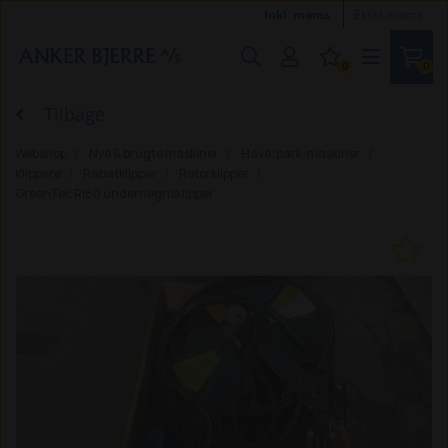
Inkl. moms
Ekskl. moms
0
0
Tilbage
Webshop
Nye & brugte maskiner
Have/park-maskiner
Klippere
Rabatklipper
Rotorklipper
GreenTec Ri80 underhegnsklipper