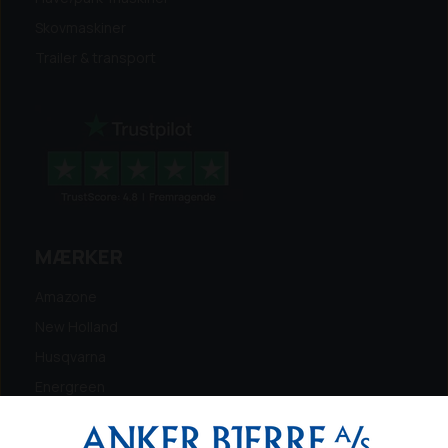
Skovmaskiner
Trailer & transport
MÆRKER
Amazone
New Holland
Husqvarna
Energreen
Ferris
Maschio Gaspardo