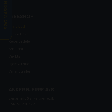
SØG MASKINE
WEBSHOP
Alle tilbud
Skov & Have
Reservedele
Arbejdstøj
Værktøj
Hjem & Fritid
Variant trailer
ANKER BJERRE A/S
E-mail: info@ankerbjerre.dk
CVR: 20200472