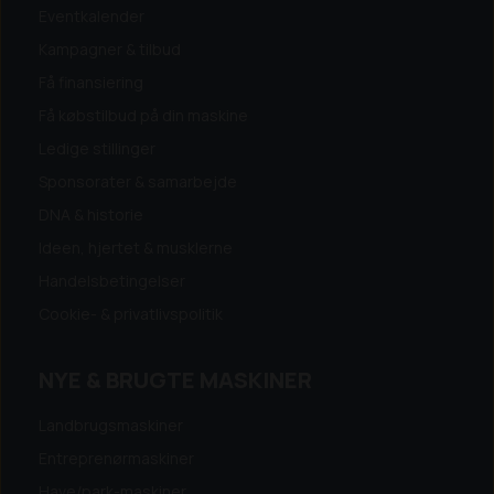
Eventkalender
Kampagner & tilbud
Få finansiering
Få købstilbud på din maskine
Ledige stillinger
Sponsorater & samarbejde
DNA & historie
Ideen, hjertet & musklerne
Handelsbetingelser
Cookie- & privatlivspolitik
NYE & BRUGTE MASKINER
Landbrugsmaskiner
Entreprenørmaskiner
Have/park-maskiner