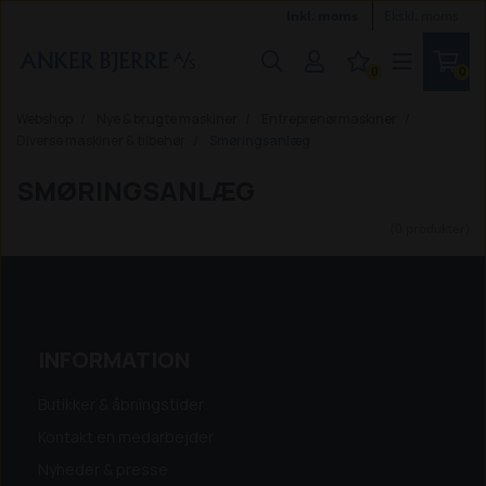
Inkl. moms
Ekskl. moms
0
0
Webshop
Nye & brugte maskiner
Entreprenørmaskiner
Diverse maskiner & tilbehør
Smøringsanlæg
SMØRINGSANLÆG
(0 produkter)
INFORMATION
Butikker & åbningstider
Kontakt en medarbejder
Nyheder & presse