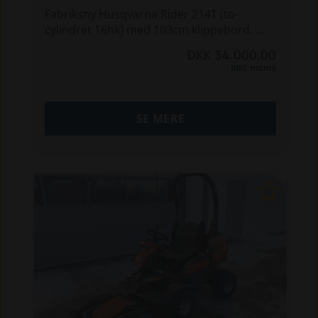
Fabriksny Husqvarna Rider 214T (to-
cylindret 16hk) med 103cm klippebord.
Her får man den velkendte Rider 214 i en
DKK 34.000,00
opgraderet version med stor motor og
Inkl. moms
stor klippebord.
Vi tager gerne maskiner i bytte.
SE MERE
Giv os et kald på 96 12 10 10