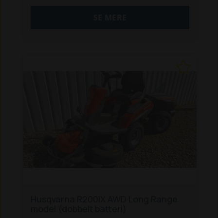
Ring 96 12 10 10 og gør en god handel.
SE MERE
Husqvarna R200IX AWD Long Range
model (dobbelt batteri)