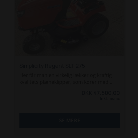
Simplicity Regent SLT 275
Her får man en virkelig lækker og kraftig
kvalitets plæneklipper, som kører med
122cm fuldsvejst klippebord med
DKK 47.500,00
BAGUDKAST. Derved er man fri for græs
Inkl. moms
der kastes ud i bede, eller støver op i
hovedet på én mens man slår græs.
SE MERE
Simplicity SLT 275 er udstyret med:
- Kraftig 24hk tocylindret B&S motor
- Kraftig hydrostat