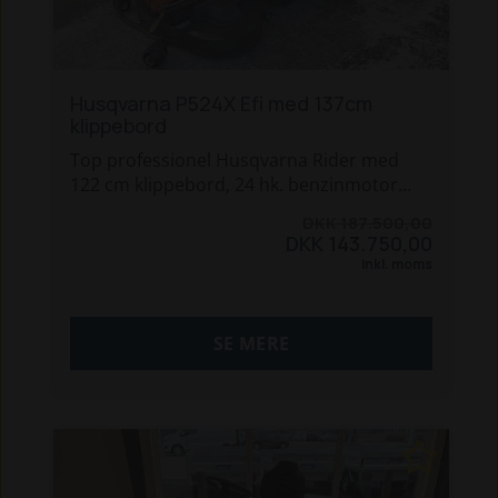
Husqvarna P524X Efi med 137cm
klippebord
Top professionel Husqvarna Rider med
122 cm klippebord, 24 hk. benzinmotor
med elektronisk indsprøjtning (op til 25 %
DKK 187.500,00
reduceret brændstofforbrug), 4x4,
DKK 143.750,00
servostyring og elektrisk løft af klippebord.
Inkl. moms
Dobbelt LED forlys. Digital HMI skærm med
diverse drift info.
SE MERE
Fuldt flydende klippebord,
klippehøjdehåndtag med nem adgang og
forlygter gør også plæneklipning
nemmere, mens fuld kompatibilitet med
alt P524-tilbehør muliggør produktivitet
hele året.