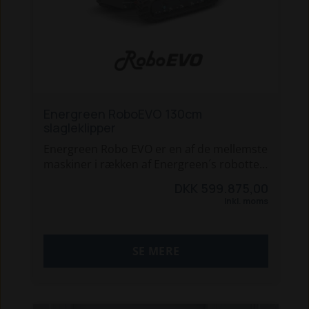
Energreen RoboEVO 130cm
slagleklipper
Energreen Robo EVO er en af de mellemste
maskiner i rækken af Energreen´s robotter.
Denne maskine er udstyret med en
DKK 599.875,00
Yanmar diesel motor, så der er masser af
Inkl. moms
power til at trække slagleklipperen.
** RoboEVO kan desuden fås med
SE MERE
udskydelig bånd, for at opnå mere
stabillitet på stejle ujævne skråninger.
- 40 HK Yanmar diesel med DPF.