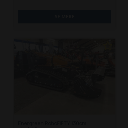
stage V motor. Maskinen er udstyret med
hurtigskift på redskabsrammen.
SE MERE
Ønsker du en fleksibel og multifunktionel
maskine, der kan klare opgaver i selv
stærkt kuperet terræn med hældninger på
op til 50°, bør du kigge nærmere på en
Robo MIDI.
Her har vi udstyret den med et 150cm
grenknuser der passer perfekt til
maskinen.
Vi kan være behjælpelig med finansiering,
og tager gerne din brugte maskine i bytte.
Kontakt os for et tilbud på maskinen.
Af andre originale redskaber til maskinen
findes der bl.a. slagleklipper, stubfræser,
Energreen RoboFIFTY 130cm
skovspil, sneslynge og flishugger. Kontakt