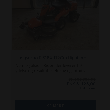
Her er maskinen inklusiv det store 137cm
combi klippebord.
Vi kan tage din brugte maskine i bytte, og
være behjælpelig med finansiering.
Husqvarna R 318X 112Cm klippbord
Nem og alsidig Rider, der leverer høj
ydelse og resultater. Hurtig og intuitiv
takket være en række avancerede
DKK 60.397,50
funktioner. Den er udstyret med et intuitivt
DKK 51.125,00
display, dobbelte LED-forlygter, nøglestart
Inkl. moms
og Bluetooth-forbindelse, så du nemt kan
overvåge din Rider med Husqvarna
Connect-app'en. Inkl. 112 cm klippebord.
SE MERE