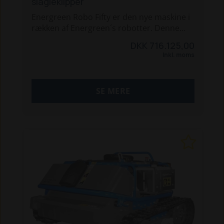
slagleklipper
os for yderlige info.
Energreen Robo Fifty er den nye maskine i
rækken af Energreen´s robotter. Denne
maskine har lidt mere Power end dens
DKK 716.125,00
lillebror RoboEVO.
Inkl. moms
Maskinen udemærker sig særligt ved
kørsel med knuser, hvor man har brug for
SE MERE
alle kræfter.
- 50 HK Perkins turbo diesel med DPF.
- Klare skråninger på op til 55°.
- Joystick rækkevidde 150 meter.
- Hydraulisk opstrammet bånd.
- 130cm slagleklipper med vendbar
rotation.
- Egenvægt 1220 kg.
- 2 hastigheds gear.