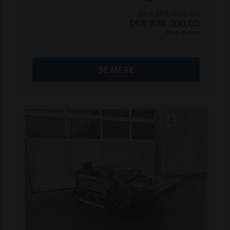
kanttrimmer i én maskine.
DKK 350.000,00
DKK 300.000,00
E-Rot 70 EVO er den perfekte
Inkl. moms
skråningsklipper til den grønne bruger -
eller til de som ønsker at klippe uden
unødig motorstøj.
SE MERE
Maskinen er super let at betjene via den
medfølgende fjernbetjening.
Kantklipperen kan let afmonteres, ligesom
den kan svinges ud på begge sider af
maskinen.
Med flex trimmeren er denne ideel til brug
ved f.eks. solceller, hegnstråd mm.
Den kraftige rotorklipper er perfekt til brug
i græs og småbuske.
Data:
- 10kW - 48V Lithium batteri
- 3-5 timers klippetid (den overrasker