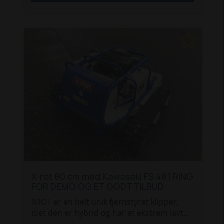
420kg og kun 100cm bred. Mulighed for
tilvalg af andre redskaber såsom
stubfræser.
Maskinen er på lager. Ring og hør
nærmere omkring maskinen. Vi kan være
behjælpelig med en finansiering eller en
demo.
X-rot 80 cm med Kawasaki FS 481 RING
FOR DEMO OG ET GODT TILBUD
XROT er en helt unik fjernstyret klipper,
idet den er hybrid og har et ekstrem lavt