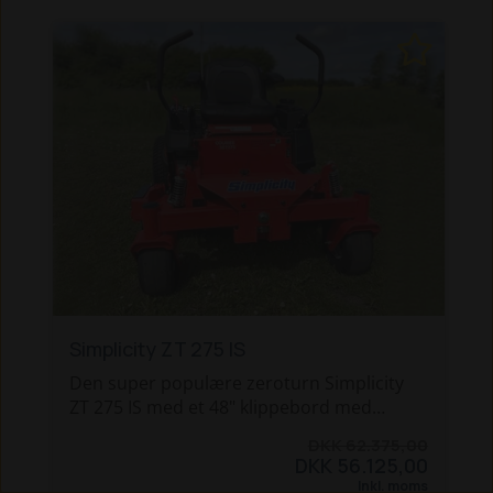
- Store baghjul
- Kuglelejer i forhjulene
- Støbt forbro
- Meget lille venderadius
- Farpilot
- Komfortabel sæde
- 122cm fuldvejst klippebord med
bagudskast. (mulighed for at åbne op i
siden)
Vi tager gerne maskiner i bytte - Ring 97 82
03 44 og gør en god handel.
Simplicity ZT 275 IS
Den super populære zeroturn Simplicity
ZT 275 IS med et 48" klippebord med
bagudkast.
DKK 62.375,00
DKK 56.125,00
Maskinen er designet med fokus på
Inkl. moms