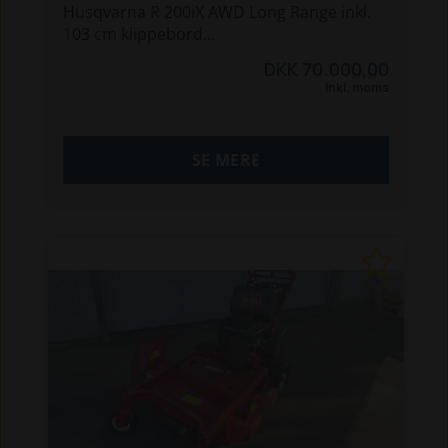
Husqvarna R 200iX AWD Long Range inkl.
103 cm klippebord
Effektiv og fuldt elektrisk frontrider med
DKK 70.000,00
høj komfort og lang driftstid.
Inkl. moms
Highlights:
- Inkl. 103 cm klippebord for effektiv og
SE MERE
præcis klipning
- Dobbelt batteriløsning giver lang
arbejdstid og færre opladninger
- AWD (4-hjulstræk) sikrer godt greb under
alle forhold
- Dynamisk klipning tilpasser automatisk
effekten efter græsset
- Lavt støjniveau og minimal
vedligeholdelse (remfri drift)
- Leddelt styring for optimal
manøvredygtighed
Alsidig maskine, der kan bruges året rundt