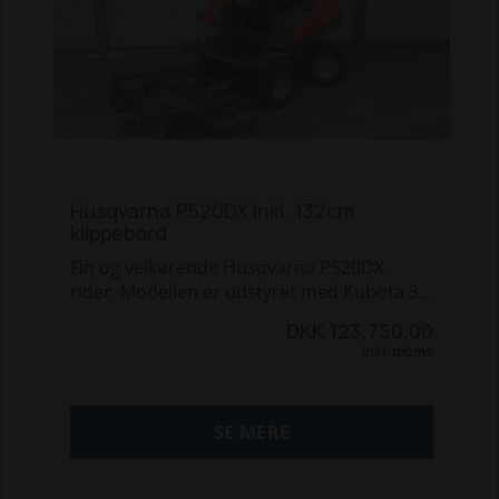
Husqvarna P520DX Inkl. 132cm
klippebord
Fin og velkørende Husqvarna P520DX
rider. Modellen er udstyret med Kubota 3-
cyllinderet diesel motor, hydraulisk løft,
DKK 123.750,00
4wd og servostyring. Klipperen er en
Inkl. moms
combi 132cm. Maskinen køre rigtig fint og
er holdt fint med service.
Maskinen har lige fået skiftet klipperemme,
SE MERE
og fået lavet nogle småting.
Sælges som udgangspunkt uden