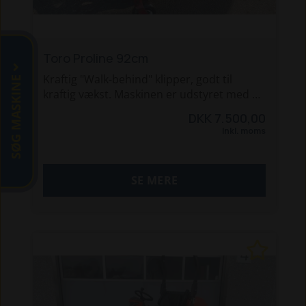
med det rette tilbehør.
RING 97 82 03 44 og gør en god handel
Toro Proline 92cm
SØG MASKINE
Kraftig "Walk-behind" klipper, godt til
kraftig vækst. Maskinen er udstyret med et
kraftigt klippeskjold med 2 knive, selvtræk
DKK 7.500,00
på baghjul, 12,5hk Kawasaki motor.
Inkl. moms
Maskinen trænger til et eftersyn, men kan
starte og køre.
SE MERE
Sælges uden klargøring.