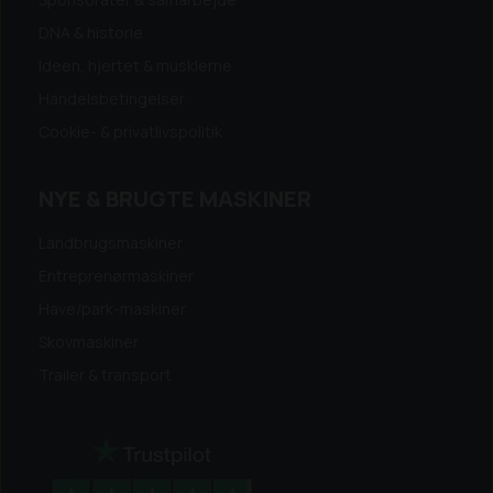
- Lift kan løfte 80 kg
DNA & historie
Data for trimmer:
Ideen, hjertet & musklerne
- Klippebredde på 43cm
Handelsbetingelser
- Klippehøjde fra 30-200mm
- 1kW elektrisk motor
Cookie- & privatlivspolitik
- Afviger ved påkørsel
- Kan køre på begge sider af maskinen
NYE & BRUGTE MASKINER
Landbrugsmaskiner
Entreprenørmaskiner
Have/park-maskiner
Skovmaskiner
Trailer & transport