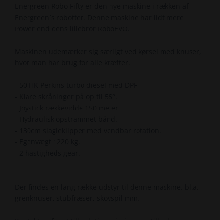
Energreen Robo Fifty er den nye maskine i rækken af
Energreen´s robotter. Denne maskine har lidt mere
Power end dens lillebror RoboEVO.
Maskinen udemærker sig særligt ved kørsel med knuser,
hvor man har brug for alle kræfter.
- 50 HK Perkins turbo diesel med DPF.
- Klare skråninger på op til 55°.
- Joystick rækkevidde 150 meter.
- Hydraulisk opstrammet bånd.
- 130cm slagleklipper med vendbar rotation.
- Egenvægt 1220 kg.
- 2 hastigheds gear.
Der findes en lang række udstyr til denne maskine. bl.a.
grenknuser, stubfræser, skovspil mm.