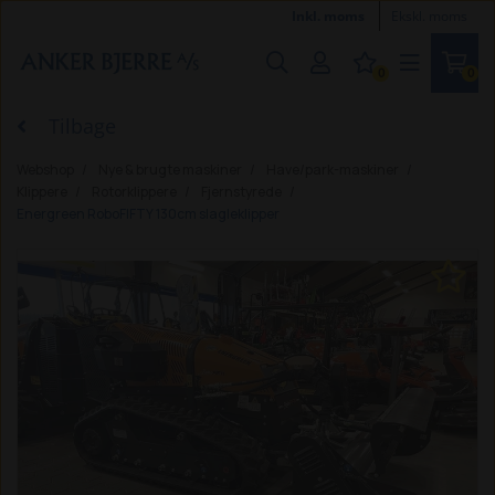
Inkl. moms
Ekskl. moms
0
0
Tilbage
Webshop
Nye & brugte maskiner
Have/park-maskiner
Klippere
Rotorklippere
Fjernstyrede
Energreen RoboFIFTY 130cm slagleklipper