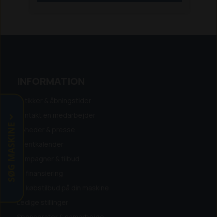
Maskinen er super let at betjene via
den medfølgende fjernbetjening.
Kantklipperen kan let afmonteres,
ligesom den kan svinges ud på begge
sider af maskinen.
Med flex trimmeren er denne ideel til
INFORMATION
brug ved f.eks. solceller, hegnstråd
mm.
Butikker & åbningstider
Den kraftige rotorklipper er perfekt til
brug i græs og småbuske.
Kontakt en medarbejder
SØG MASKINE
Nyheder & presse
Data:
- 10kW - 48V Lithium batteri
Eventkalender
- 3-5 timers klippetid (den overrasker
Kampagner & tilbud
positivt)
Få finansiering
- 6 timers opladning til fuld batteri
- 0-8 km/t
Få købstilbud på din maskine
- Klippehøjde fra 30-150mm, elektrisk
Ledige stillinger
justering via fjernbetjening
Sponsorater & samarbejde