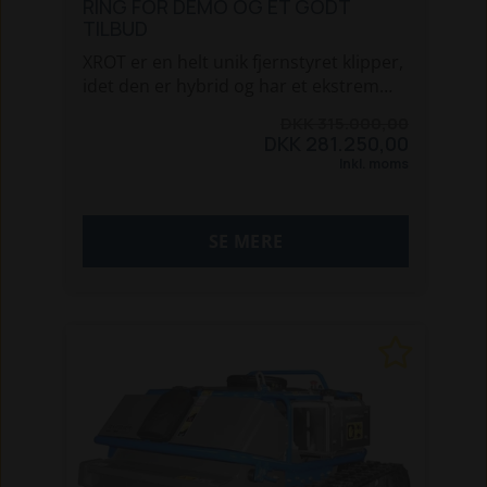
RING FOR DEMO OG ET GODT
TILBUD
XROT er en helt unik fjernstyret klipper,
idet den er hybrid og har et ekstrem
lavt tyngdepunkt. Det at den er hybrid
DKK 315.000,00
gør, at der er mindre effekttab og
DKK 281.250,00
bedre kontrol med klipperen. Det lave
Inkl. moms
tyngdepunkt gør den stabil på
skråninger.
SE MERE
Det elektriske transmissions system
gør, at der ikke er risiko for olie lækage
og gør derfor XROT perfekt at bruge i
fredede områder.
Fjernbetjeningen er meget nemt at
bruge. Det kræver ingen oplæring for
at kontrollere XROT. Alle funktioner på
maskinen kan kontrolleres fra
fjernbetjeningen.