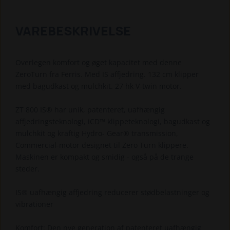
VAREBESKRIVELSE
Overlegen komfort og øget kapacitet med denne
ZeroTurn fra Ferris. Med IS affjedring. 132 cm klipper
med bagudkast og mulchkit. 27 hk V-twin motor.
ZT 800 IS® har unik, patenteret, uafhængig
affjedringsteknologi, iCD™ klippeteknologi, bagudkast og
mulchkit og kraftig Hydro- Gear® transmission,
Commercial-motor designet til Zero Turn klippere.
Maskinen er kompakt og smidig - også på de trange
steder.
IS® uafhængig affjedring reducerer stødbelastninger og
vibrationer
Komfort: Den nye generation af patenteret uafhængig