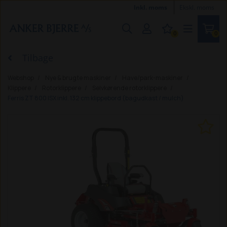
Inkl. moms
Ekskl. moms
0
0
Tilbage
Webshop
Nye & brugte maskiner
Have/park-maskiner
Klippere
Rotorklippere
Selvkørende rotorklippere
Ferris ZT 800 ISX inkl. 132 cm klippebord (bagudkast / mulch)