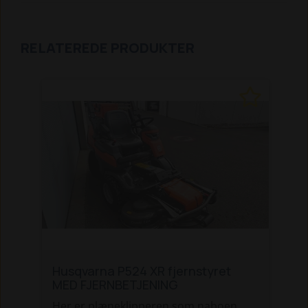
RELATEREDE PRODUKTER
Husqvarna P524 XR fjernstyret
MED FJERNBETJENING
Her er plæneklipperen som naboen