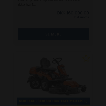
ikke har!
Husqvarna P524 XR EFI AWD er
DKK 160.000,00
topmodellen af Husqvarnas
Inkl. moms
professionelle benzindrevne
frontridere - toppet op med mulighed
for fjernstyring af hele maskinen!
SE MERE
Her får du:
- 24hk. Kawasaki benzinmotor med
elektronisk indsprøjtning
- 122cm kombi klippebord
- Hydraulisk hæve/sænk af klippbord
- Mulighed for at fjernstyre maskinen
på afstand
- 4-hjulstræk
- Servostyring
- Brede aksler med terrændæk
Kom og se den i Mejrup ved Holstebro
eller ring 96 12 10 10 og gør en god