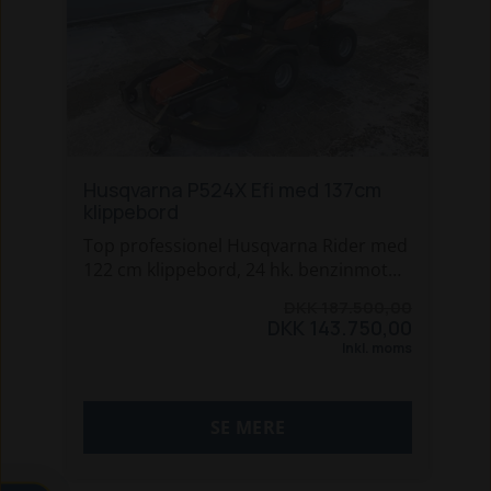
Husqvarna P524X Efi med 137cm
klippebord
Top professionel Husqvarna Rider med
122 cm klippebord, 24 hk. benzinmotor
med elektronisk indsprøjtning (op til 25
DKK 187.500,00
% reduceret brændstofforbrug), 4x4,
DKK 143.750,00
servostyring og elektrisk løft af
Inkl. moms
klippebord. Dobbelt LED forlys. Digital
HMI skærm med diverse drift info.
SE MERE
Fuldt flydende klippebord,
klippehøjdehåndtag med nem adgang
og forlygter gør også plæneklipning