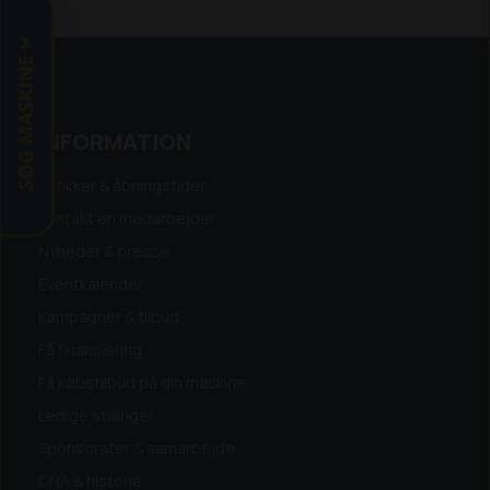
nemmere, mens fuld kompatibilitet
med alt P524-tilbehør muliggør
SØG MASKINE
produktivitet hele året.
Her er maskinen inklusiv det store
INFORMATION
137cm combi klippebord.
Butikker & åbningstider
Vi kan tage din brugte maskine i bytte,
og være behjælpelig med finansiering.
Kontakt en medarbejder
Nyheder & presse
Eventkalender
Kampagner & tilbud
Få finansiering
Få købstilbud på din maskine
Ledige stillinger
Sponsorater & samarbejde
DNA & historie