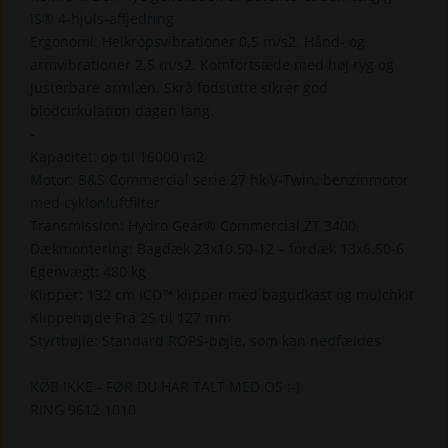
IS® 4-hjuls-affjedring
Ergonomi: Helkropsvibrationer 0,5 m/s2. Hånd- og
armvibrationer 2,5 m/s2. Komfortsæde med høj ryg og
justerbare armlæn. Skrå fodstøtte sikrer god
blodcirkulation dagen lang.
-
Kapacitet: op til 16000 m2
Motor: B&S Commercial serie 27 hk V-Twin, benzinmotor
med cyklonluftfilter
Transmission: Hydro Gear® Commercial ZT 3400
Dækmontering: Bagdæk 23x10.50-12 – fordæk 13x6.50-6
Egenvægt: 480 kg
Klipper: 132 cm iCD™ klipper med bagudkast og mulchkit
Klippehøjde Fra 25 til 127 mm
Styrtbøjle: Standard ROPS-bøjle, som kan nedfældes
KØB IKKE - FØR DU HAR TALT MED OS :-)
RING 9612 1010