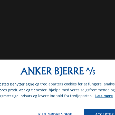
sted benytter egne og tredjeparters cookies for at fungere, analys
vores produkter og tjenester, hjælpe med vores salgsfremmende og
gsmæssige indsats og levere indhold fra tredjeparter.
Læs mere
gst om du er erhvervs- eller privatkunde
& BRUGTE MASKINER
MÆRKER
ERHVERV
PRIVAT
KUN NØDVENDIGE
ACCEPTER 