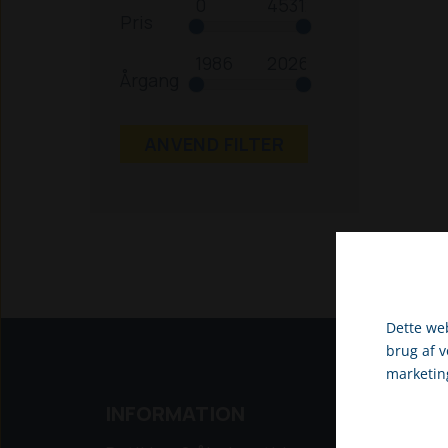
Pris
Årgang
ANVEND FILTER
Dette web
brug af 
marketin
Vælg venli
INFORMATION
NYE 