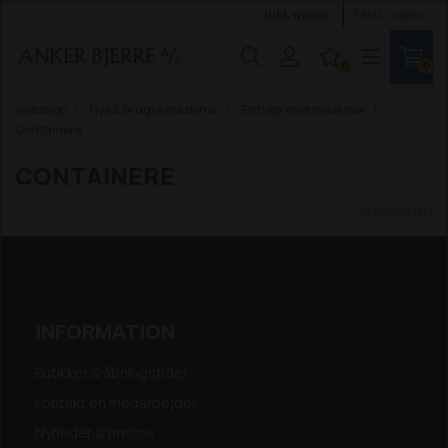
Inkl. moms
Ekskl. moms
0
0
Webshop
Nye & brugte maskiner
Entreprenørmaskiner
Containere
CONTAINERE
(0 produkter)
INFORMATION
Butikker & åbningstider
Kontakt en medarbejder
Nyheder & presse