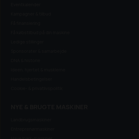
Eventkalender
Kampagner & tilbud
Få finansiering
Få købstilbud på din maskine
Ledige stillinger
Sponsorater & samarbejde
DNA & historie
Ideen, hjertet & musklerne
Handelsbetingelser
Cookie- & privatlivspolitik
NYE & BRUGTE MASKINER
Landbrugsmaskiner
Entreprenørmaskiner
Have/park-maskiner