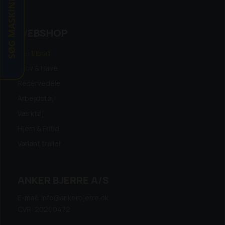
SØG MASKINE
WEBSHOP
Alle tilbud
Skov & Have
Reservedele
Arbejdstøj
Værktøj
Hjem & Fritid
Variant trailer
ANKER BJERRE A/S
E-mail: info@ankerbjerre.dk
CVR: 20200472