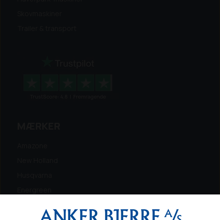
Skovmaskiner
Trailer & transport
MÆRKER
Amazone
New Holland
Husqvarna
Energreen
Ferris
Maschio Gaspardo