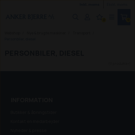
Inkl. moms
Ekskl. moms
0
0
Webshop
Nye & brugte maskiner
Transport
Personbiler, diesel
PERSONBILER, DIESEL
(0 produkter)
INFORMATION
Butikker & åbningstider
Kontakt en medarbejder
Nyheder & presse