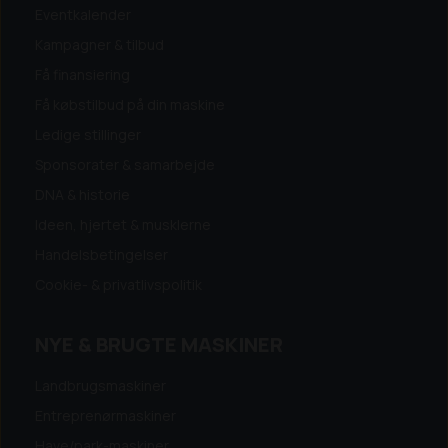
Eventkalender
Kampagner & tilbud
Få finansiering
Få købstilbud på din maskine
Ledige stillinger
Sponsorater & samarbejde
DNA & historie
Ideen, hjertet & musklerne
Handelsbetingelser
Cookie- & privatlivspolitik
NYE & BRUGTE MASKINER
Landbrugsmaskiner
Entreprenørmaskiner
Have/park-maskiner