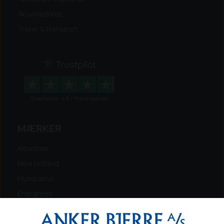
Skovmaskiner
Trailer & transport
MÆRKER
Amazone
New Holland
Husqvarna
Energreen
Ferris
Maschio Gaspardo