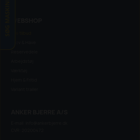
SØG MASKINE
WEBSHOP
Alle tilbud
Skov & Have
Reservedele
Arbejdstøj
Værktøj
Hjem & Fritid
Variant trailer
ANKER BJERRE A/S
E-mail: info@ankerbjerre.dk
CVR: 20200472