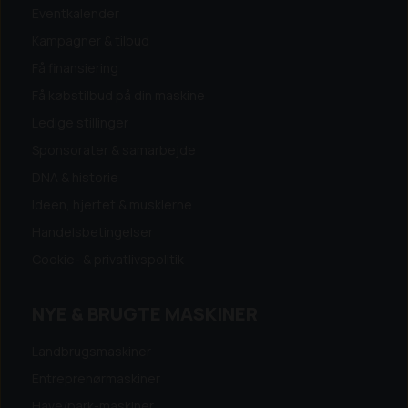
Eventkalender
Kampagner & tilbud
Få finansiering
Få købstilbud på din maskine
Ledige stillinger
Sponsorater & samarbejde
DNA & historie
Ideen, hjertet & musklerne
Handelsbetingelser
Cookie- & privatlivspolitik
NYE & BRUGTE MASKINER
Landbrugsmaskiner
Entreprenørmaskiner
Have/park-maskiner