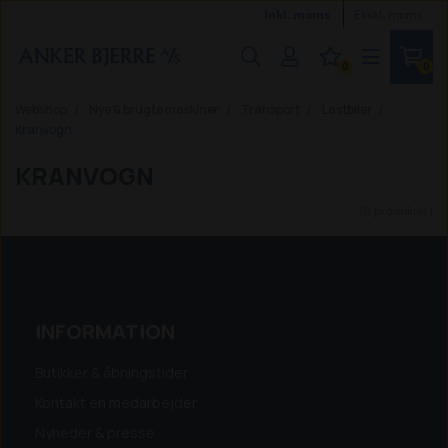
Inkl. moms
Ekskl. moms
0
0
Webshop
Nye & brugte maskiner
Transport
Lastbiler
Kranvogn
KRANVOGN
(0 produkter)
INFORMATION
Butikker & åbningstider
Kontakt en medarbejder
Nyheder & presse