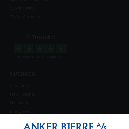
Skovmaskiner
Trailer & transport
MÆRKER
Amazone
New Holland
Husqvarna
Energreen
Ferris
Maschio Gaspardo