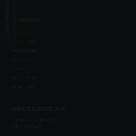
SØG MASKINE
WEBSHOP
Alle tilbud
Skov & Have
Reservedele
Arbejdstøj
Værktøj
Hjem & Fritid
Variant trailer
ANKER BJERRE A/S
E-mail: info@ankerbjerre.dk
CVR: 20200472