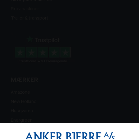
Skovmaskiner
Trailer & transport
MÆRKER
Amazone
New Holland
Husqvarna
Energreen
Ferris
Maschio Gaspardo