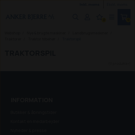
Inkl. moms
Ekskl. moms
0
0
Webshop
Nye & brugte maskiner
Landbrugsmaskiner
Traktorer
Traktor tilbehør
Traktorspil
TRAKTORSPIL
(0 produkter)
INFORMATION
Butikker & åbningstider
Kontakt en medarbejder
Nyheder & presse