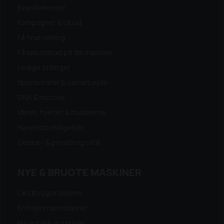
Eventkalender
Kampagner & tilbud
Få finansiering
Få købstilbud på din maskine
Ledige stillinger
Sponsorater & samarbejde
DNA & historie
Ideen, hjertet & musklerne
Handelsbetingelser
Cookie- & privatlivspolitik
NYE & BRUGTE MASKINER
Landbrugsmaskiner
Entreprenørmaskiner
Have/park-maskiner