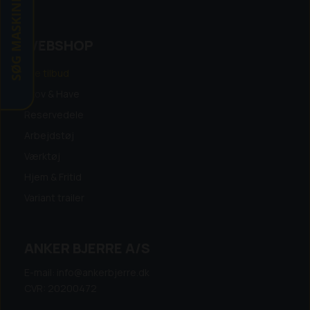
SØG MASKINE
WEBSHOP
Alle tilbud
Skov & Have
Reservedele
Arbejdstøj
Værktøj
Hjem & Fritid
Variant trailer
ANKER BJERRE A/S
E-mail: info@ankerbjerre.dk
CVR: 20200472