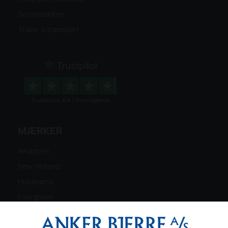
Skovmaskiner
Trailer & transport
MÆRKER
Amazone
New Holland
Husqvarna
Energreen
Ferris
Maschio Gaspardo