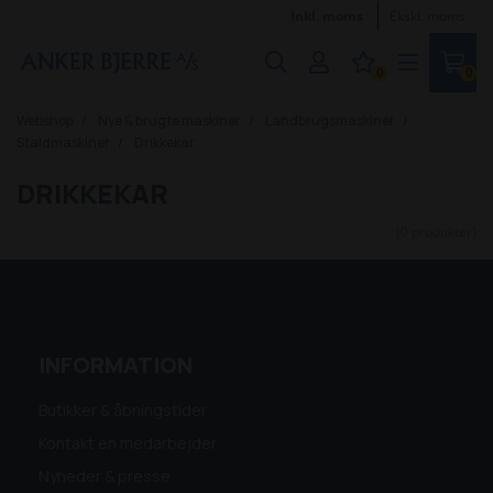
Inkl. moms
Ekskl. moms
0
0
Webshop
Nye & brugte maskiner
Landbrugsmaskiner
Staldmaskiner
Drikkekar
DRIKKEKAR
(0 produkter)
INFORMATION
Butikker & åbningstider
Kontakt en medarbejder
Nyheder & presse