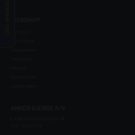
SØG MASKINE
WEBSHOP
Alle tilbud
Skov & Have
Reservedele
Arbejdstøj
Værktøj
Hjem & Fritid
Variant trailer
ANKER BJERRE A/S
E-mail: info@ankerbjerre.dk
CVR: 20200472