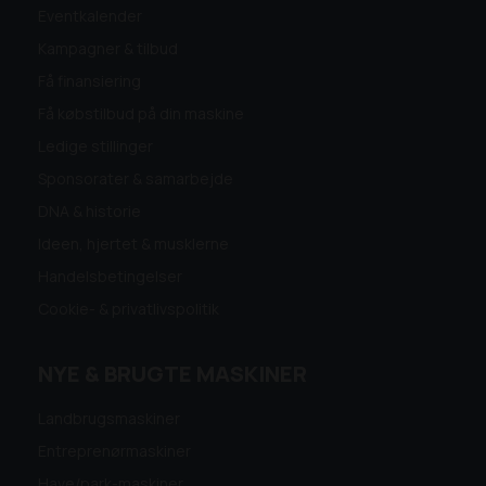
Eventkalender
Kampagner & tilbud
Få finansiering
Få købstilbud på din maskine
Ledige stillinger
Sponsorater & samarbejde
DNA & historie
Ideen, hjertet & musklerne
Handelsbetingelser
Cookie- & privatlivspolitik
NYE & BRUGTE MASKINER
Landbrugsmaskiner
Entreprenørmaskiner
Have/park-maskiner