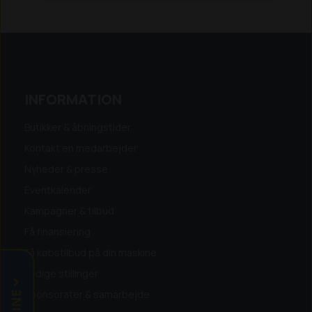
Adapteren leveres til forskellige andre
læssemaskiner, ring venligst for at høre
om muligheder og priser for dette.
INFORMATION
Butikker & åbningstider
Kontakt en medarbejder
Nyheder & presse
Eventkalender
Kampagner & tilbud
Få finansiering
Få købstilbud på din maskine
Ledige stillinger
Sponsorater & samarbejde