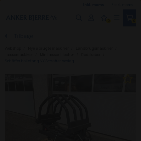
Inkl. moms
Ekskl. moms
0
0
Tilbage
Webshop
Nye & brugte maskiner
Landbrugsmaskiner
Læssemaskiner
Minilæsser tilbehør
Redskaber
Schäffer balletang NY Schäffer beslag