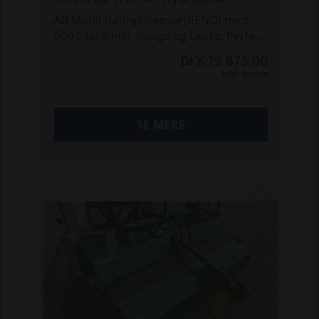
AB Mobil-højtryksrenser(RENO) med
600 L tank inkl. slange og Lanse. Perfekt
til minkfarme, tagrensning og andre
DKK 19.875,00
forhold hvor vand tilslutning og strøm
Inkl. moms
ikke er til stede. Ring 30 55 97 80 for
mere info. (Slangerulle med 20 m
slange kan tilkøbes.)
SE MERE