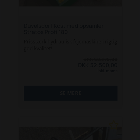
Düvelsdorf Kost med opsamler
Stratos Profi 180
Prisstærk hydraulisk fejemaskine i rigtig
god kvalitet!
Her får du en meget effektiv
DKK 62.375,00
fejemaskine på 180cm arbejdsbredde
DKK 52.500,00
med Ø58cm børster samt stor
Inkl. moms
opsamlingsbakke.
Opsamlerbakken kan let afmonteres
eller låses i åben stilling, hvis man
SE MERE
ønsker at feje frit.
Fejemaskinen kræver 30 ltr./minut v.
180 bar.
Kosten leveres standard med:
- Pendulophæng, hvor redskabsskiftet
kan udskiftes med bolte