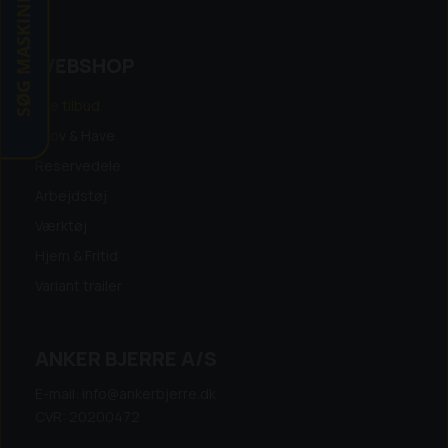
SØG MASKINE
WEBSHOP
Alle tilbud
Skov & Have
Reservedele
Arbejdstøj
Værktøj
Hjem & Fritid
Variant trailer
ANKER BJERRE A/S
E-mail: info@ankerbjerre.dk
CVR: 20200472