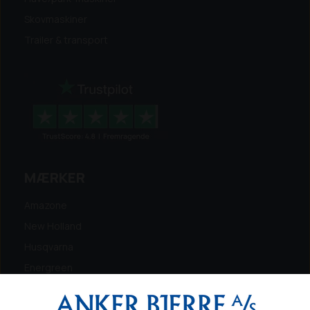
Skovmaskiner
Trailer & transport
MÆRKER
Amazone
New Holland
Husqvarna
Energreen
Ferris
Maschio Gaspardo