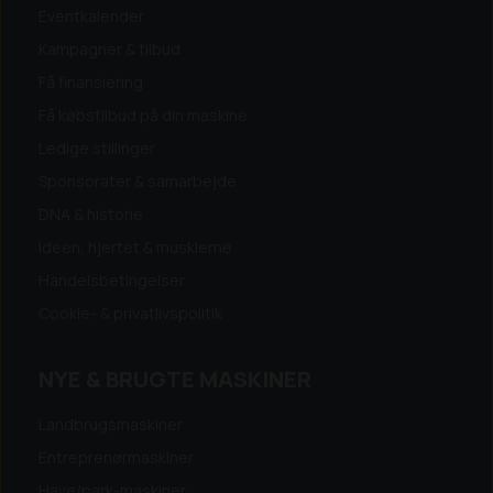
Eventkalender
Kampagner & tilbud
Få finansiering
Få købstilbud på din maskine
Ledige stillinger
Sponsorater & samarbejde
DNA & historie
Ideen, hjertet & musklerne
Handelsbetingelser
Cookie- & privatlivspolitik
NYE & BRUGTE MASKINER
Landbrugsmaskiner
Entreprenørmaskiner
Have/park-maskiner