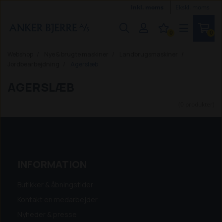
Inkl. moms
Ekskl. moms
0
0
Webshop
Nye & brugte maskiner
Landbrugsmaskiner
Jordbearbejdning
Agerslæb
AGERSLÆB
(0 produkter)
INFORMATION
Butikker & åbningstider
Kontakt en medarbejder
Nyheder & presse