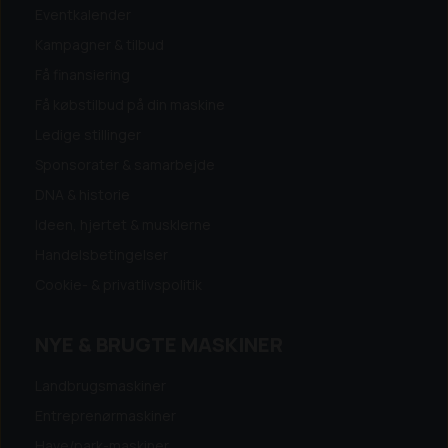
Eventkalender
Kampagner & tilbud
Få finansiering
Få købstilbud på din maskine
Ledige stillinger
Sponsorater & samarbejde
DNA & historie
Ideen, hjertet & musklerne
Handelsbetingelser
Cookie- & privatlivspolitik
NYE & BRUGTE MASKINER
Landbrugsmaskiner
Entreprenørmaskiner
Have/park-maskiner