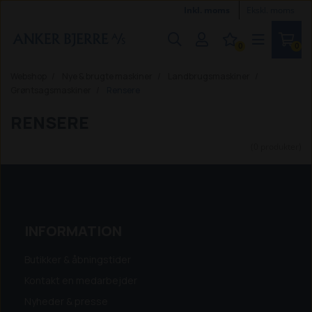
Inkl. moms
Ekskl. moms
0
0
Webshop
Nye & brugte maskiner
Landbrugsmaskiner
Grøntsagsmaskiner
Rensere
RENSERE
(0 produkter)
INFORMATION
Butikker & åbningstider
Kontakt en medarbejder
Nyheder & presse