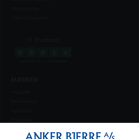
Skovmaskiner
Trailer & transport
MÆRKER
Amazone
New Holland
Husqvarna
Energreen
Ferris
Maschio Gaspardo