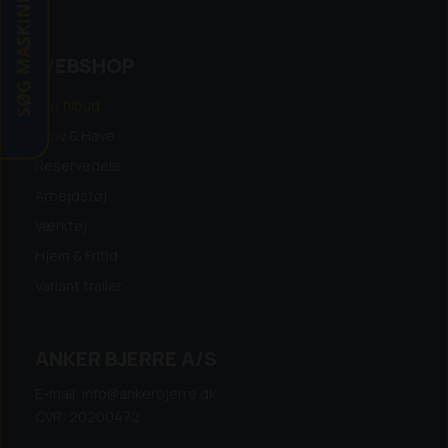
SØG MASKINE
WEBSHOP
Alle tilbud
Skov & Have
Reservedele
Arbejdstøj
Værktøj
Hjem & Fritid
Variant trailer
ANKER BJERRE A/S
E-mail: info@ankerbjerre.dk
CVR: 20200472