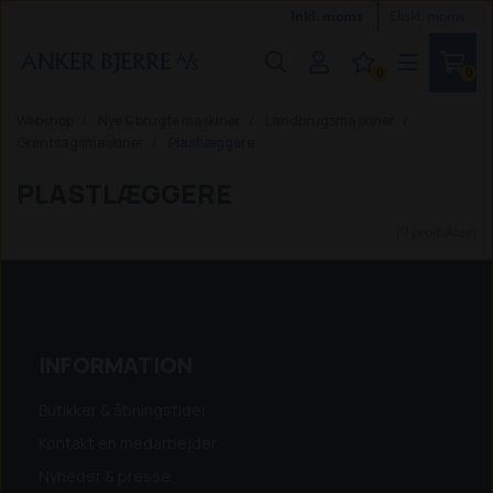
Inkl. moms
Ekskl. moms
0
0
Webshop
Nye & brugte maskiner
Landbrugsmaskiner
Grøntsagsmaskiner
Plastlæggere
PLASTLÆGGERE
(0 produkter)
INFORMATION
Butikker & åbningstider
Kontakt en medarbejder
Nyheder & presse