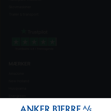
Skovmaskiner
Trailer & transport
MÆRKER
Amazone
New Holland
Husqvarna
Energreen
Ferris
Maschio Gaspardo