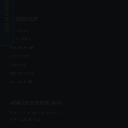
SØG MASKINE
WEBSHOP
Alle tilbud
Skov & Have
Reservedele
Arbejdstøj
Værktøj
Hjem & Fritid
Variant trailer
ANKER BJERRE A/S
E-mail: info@ankerbjerre.dk
CVR: 20200472