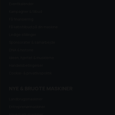
Eventkalender
Kampagner & tilbud
Få finansiering
Få købstilbud på din maskine
Ledige stillinger
Sponsorater & samarbejde
DNA & historie
Ideen, hjertet & musklerne
Handelsbetingelser
Cookie- & privatlivspolitik
NYE & BRUGTE MASKINER
Landbrugsmaskiner
Entreprenørmaskiner
Have/park-maskiner