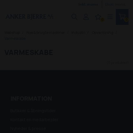
Inkl. moms
Ekskl. moms
0
0
Webshop
Nye & brugte maskiner
Industri
Opvarmning
Varmeskabe
VARMESKABE
(0 produkter)
INFORMATION
Butikker & åbningstider
Kontakt en medarbejder
Nyheder & presse