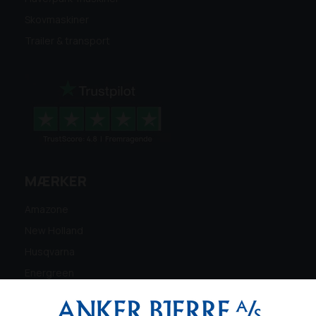
Skovmaskiner
Trailer & transport
MÆRKER
Amazone
New Holland
Husqvarna
Energreen
Ferris
Maschio Gaspardo