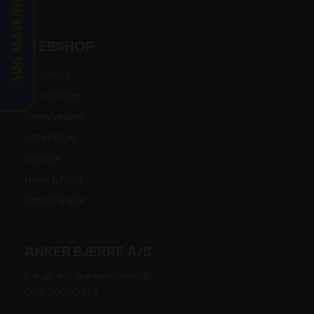
SØG MASKINE
WEBSHOP
Alle tilbud
Skov & Have
Reservedele
Arbejdstøj
Værktøj
Hjem & Fritid
Variant trailer
ANKER BJERRE A/S
E-mail: info@ankerbjerre.dk
CVR: 20200472