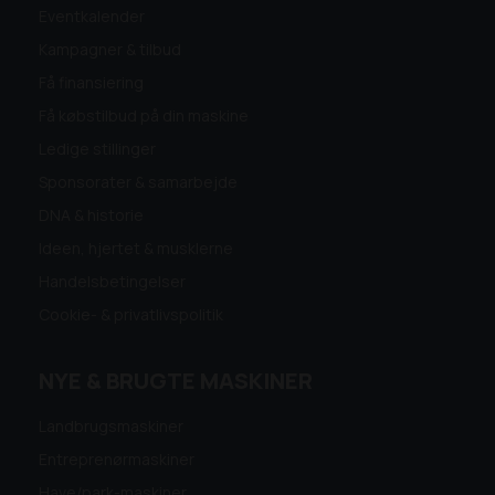
Eventkalender
Kampagner & tilbud
Få finansiering
Få købstilbud på din maskine
Ledige stillinger
Sponsorater & samarbejde
DNA & historie
Ideen, hjertet & musklerne
Handelsbetingelser
Cookie- & privatlivspolitik
NYE & BRUGTE MASKINER
Landbrugsmaskiner
Entreprenørmaskiner
Have/park-maskiner