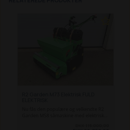
RELATEREDE PRODUKTER
R2 Garden M73 Elektrisk FULD
ELEKTRISK
Nu fås den populære og velkendte R2
Garden M58 såmaskine med elektrisk
motor - helt støjfri! På en fuld
DKK 115.000,00
opladning er der ca. 6 timers køretid -