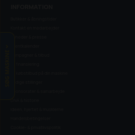
INFORMATION
Køb ikke før du har talt med os - det er
vejen til en god handel!
Butikker & åbningstider
Kontakt en medarbejder
Nyheder & presse
Eventkalender
SØG MASKINE
Kampagner & tilbud
Få finansiering
Få købstilbud på din maskine
Ledige stillinger
Sponsorater & samarbejde
DNA & historie
Ideen, hjertet & musklerne
Handelsbetingelser
Cookie- & privatlivspolitik