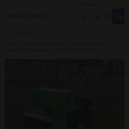
Inkl. moms
Ekskl. moms
0
0
Tilbage
Webshop
Nye & brugte maskiner
Have/park-maskiner
Redskaber
Såmaskiner
Garden M58 R2 Se video!