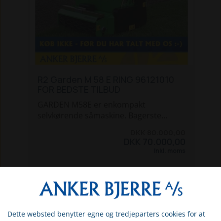
Køb ikke før du har talt med os - det er
vejen til en god handel!
R2 Garden M 58 E RING 96121010
FOR BEDSTE TILBUD
GARDEN M58E er enkompakt
selvkørende såmaskine. Bagerste
gittertromle er 2-delt, hvilket gør det
DKK 80.000,00
nemmere at manøvre rundt/dreje.
DKK 70.000,00
Motor: Honda GX100, 3 Hk
Inkl. moms
. Arbejdsbredde: 58 cm
. Total bredde 67 cm
. Længde 145 cm
SE MERE
. Såkasse kan rumme 40 liter
Vægt 135 kg
Dette websted benytter egne og tredjeparters cookies for at
Vælg venligst om du er