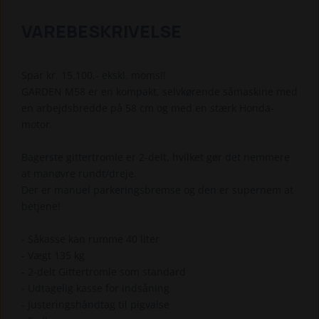
VAREBESKRIVELSE
Spar kr. 15.100,- ekskl. moms!!
GARDEN M58 er en kompakt, selvkørende såmaskine med
en arbejdsbredde på 58 cm og med en stærk Honda-
motor.
Bagerste gittertromle er 2-delt, hvilket gør det nemmere
at manøvre rundt/dreje.
Der er manuel parkeringsbremse og den er supernem at
betjene!
- Såkasse kan rumme 40 liter
- Vægt 135 kg
- 2-delt Gittertromle som standard
- Udtagelig kasse for indsåning
- Justeringshåndtag til pigvalse