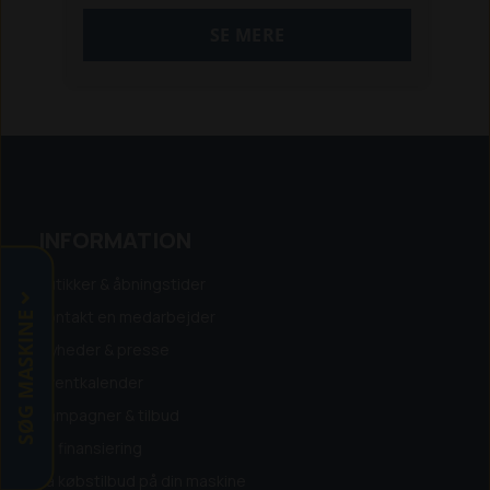
bruges til at bremse under arbejdet og
SE MERE
som parkeringsbremse.
. Motor: Honda GX100 3 Hk
. Arbejdsbredde: 73 cm
. Total bredde 83 cm
. Længde 145 cm
. Såkasse kan rumme 55 liter
Vægt 175 kg
2-delt Gittertromle som standard
INFORMATION
Butikker & åbningstider
SØG MASKINE
Kontakt en medarbejder
Nyheder & presse
Eventkalender
Kampagner & tilbud
Få finansiering
Få købstilbud på din maskine