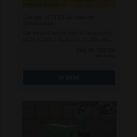
Garden M 73 R2 Se video af
såmaskinen!
Gør en god handel med en besparelse
på kr. 12.000,-! Nu kun kr. 72.000,- ekskl.
moms (vejl. pris kr. 84.000,- ekskl.
DKK 90.000,00
moms)
Inkl. moms
Dette er storebroren af Garden R2
såmaskinerne - her får du en
SE MERE
arbejdsbredde på 73 cm - med bakgear
og skivebremser, som både kan bruges
til at bremse under arbejdet og som
parkeringsbremse. Win-win!!
- Motor: Honda GX100 3 Hk
- Vægt 175 kg
- 2-delt Gittertromle som standard