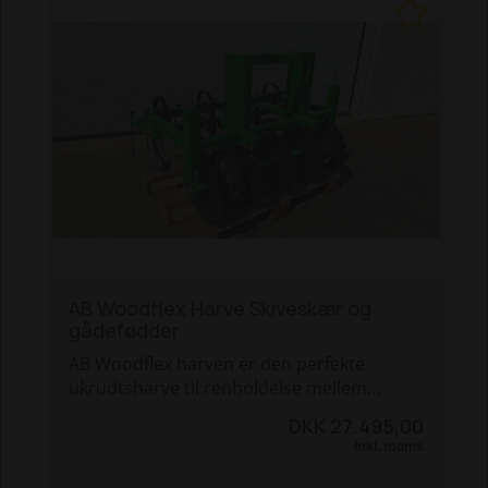
Vi har også Woodflex tallerkenharven, til
de tungere opgaver, hvor ukrudtet har fået
for godt fat.
Ring 96121010 for et tilbud som passer til
dit behov.
AB Woodflex Harve Skiveskær og
gådefødder
AB Woodflex harven er den perfekte
ukrudtsharve til renholdelse mellem
nyplantede træer, eller andre arealer som
DKK 27.495,00
skal holdes rene for ukrudt.
Inkl. moms
Harven er udstyret med skiveskær,
gåsefødder og efterharve.