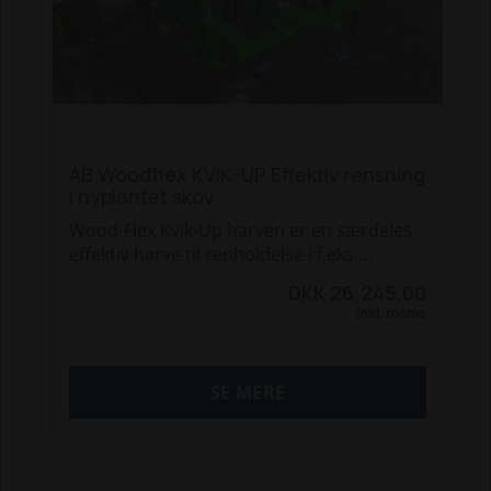
AB Woodflex KVIK-UP Effektiv rensning
i nyplantet skov
Wood-Flex Kvik-Up harven er en særdeles
effektiv harve til renholdelse i f.eks.
nyplantede træer. De store gåsefødder er
DKK 26.245,00
effektive mod større ukrudt som f.eks.
Inkl. moms
tidsler.
Den opklappelige efterrive vender
ukrudtet, så rødderne hurtigere tørrer ud.
SE MERE
Standardmål på harven er 120 cm, men
kan laves på mål efter ønske.