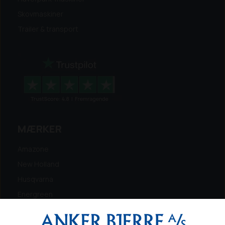
Skovmaskiner
Trailer & transport
MÆRKER
Amazone
New Holland
Husqvarna
Energreen
Ferris
Maschio Gaspardo