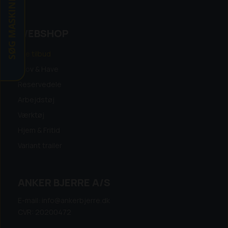
SØG MASKINE
WEBSHOP
Alle tilbud
Skov & Have
Reservedele
Arbejdstøj
Værktøj
Hjem & Fritid
Variant trailer
ANKER BJERRE A/S
E-mail: info@ankerbjerre.dk
CVR: 20200472