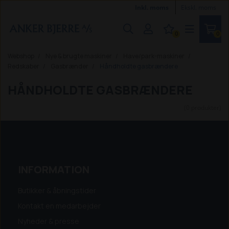
Inkl. moms
Ekskl. moms
0
0
Webshop
Nye & brugte maskiner
Have/park-maskiner
Redskaber
Gasbrænder
Håndholdte gasbrændere
HÅNDHOLDTE GASBRÆNDERE
(0 produkter)
INFORMATION
Butikker & åbningstider
Kontakt en medarbejder
Nyheder & presse