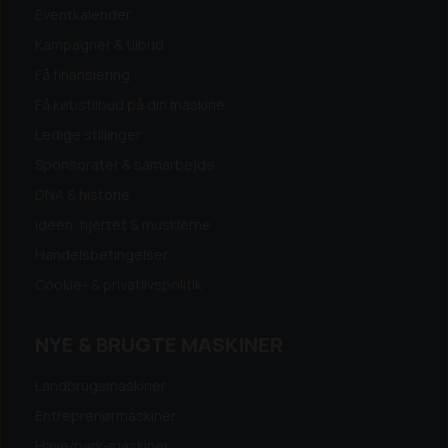
Eventkalender
Kampagner & tilbud
Få finansiering
Få købstilbud på din maskine
Ledige stillinger
Sponsorater & samarbejde
DNA & historie
Ideen, hjertet & musklerne
Handelsbetingelser
Cookie- & privatlivspolitik
NYE & BRUGTE MASKINER
Landbrugsmaskiner
Entreprenørmaskiner
Have/park-maskiner