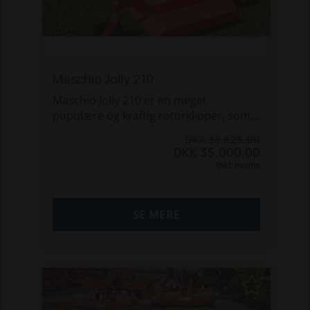
Maschio Jolly 210
Maschio Jolly 210 er en meget
populære og kraftig rotorklipper, som
er produceret af én af verdens førende.
DKK 38.625,00
DKK 35.000,00
Her får du en køreklar maskine, som er
Inkl. moms
udstyret med:
- 3 kraftige knive
- Cat. 2. 3-punkts ophæng
SE MERE
- 540rpm gearkasse
- Drejbare hjul
- Kraftoverføringsaksel
RING 96 12 10 10 og gør en god handel