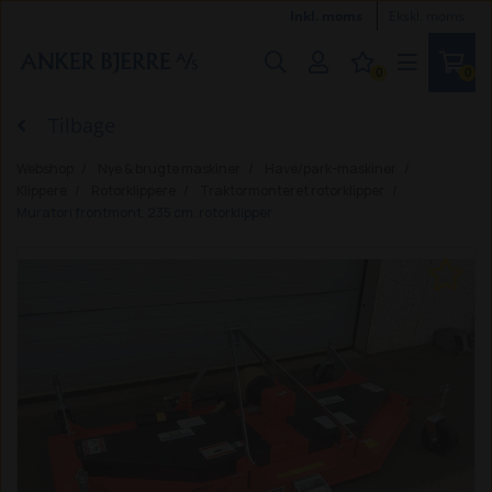
Inkl. moms
Ekskl. moms
0
0
Tilbage
Webshop
Nye & brugte maskiner
Have/park-maskiner
Klippere
Rotorklippere
Traktormonteret rotorklipper
Muratori frontmont. 235 cm. rotorklipper