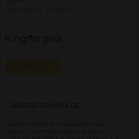
Lokation
Anker Bjerre A/S - Holstebro
Ring for pris
KONTAKT SÆLGER
VAREBESKRIVELSE
Muratori rotorklipper - kan leveres både front og
bagmonteret, PTO omdr. efter ønske. Fås i flere
størrelser. Nem at vedligeholde med centermonteret