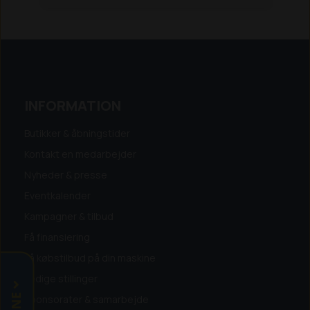
- Drejbare hjul
INFORMATION
Butikker & åbningstider
Kontakt en medarbejder
Nyheder & presse
Eventkalender
Kampagner & tilbud
Få finansiering
Få købstilbud på din maskine
Ledige stillinger
Sponsorater & samarbejde