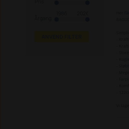
Pris
Her få
Årgang
BAGUDK
Simpli
ANVEND FILTER
- Kraf
- Kraf
- Stor
- Kugl
- Støb
- Mege
- Farpi
- Komf
- 122c
Vi tag