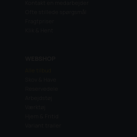
Kontakt en medarbejder
blodcirkulation dagen lang.
-
Ofte stillede spørgsmål
Kapacitet: op til 16000 m2
Fragtpriser
Motor: B&S Commercial serie 27 hk V-Twin,
Klik & Hent
benzinmotor med cyklonluftfilter
Transmission: Hydro Gear® Commercial ZT
3400
Dækmontering: Bagdæk 23x10.50-12 –
WEBSHOP
fordæk 13x6.50-6
Egenvægt: 480 kg
Alle tilbud
Klipper: 132 cm iCD™ klipper med
bagudkast og mulchkit
Skov & Have
Klippehøjde Fra 25 til 127 mm
Reservedele
Styrtbøjle: Standard ROPS-bøjle, som kan
Arbejdstøj
nedfældes
Værktøj
KØB IKKE - FØR DU HAR TALT MED OS :-)
Hjem & Fritid
Holstebro - 96 12 10 10
Variant trailer
Lemvig - 97 82 03 44