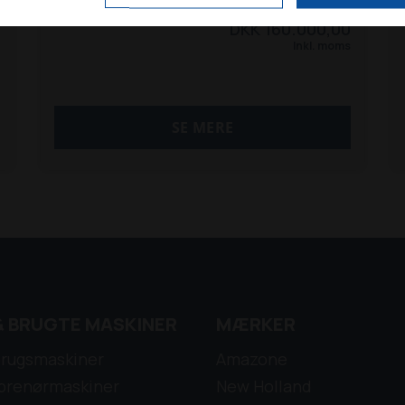
Husqvarna P524 XR EFI AWD er
DKK 160.000,00
topmodellen af Husqvarnas professionelle
Inkl. moms
benzindrevne frontridere - toppet op med
mulighed for fjernstyring af hele maskinen!
Her får du:
SE MERE
- 24hk. Kawasaki benzinmotor med
elektronisk indsprøjtning
- 122cm kombi klippebord
- Hydraulisk hæve/sænk af klippbord
- Mulighed for at fjernstyre maskinen på
afstand
- 4-hjulstræk
- Servostyring
- Brede aksler med terrændæk
& BRUGTE MASKINER
MÆRKER
Kom og se den i Mejrup ved Holstebro eller
ring 96 12 10 10 og gør en god handel
rugsmaskiner
Amazone
prenørmaskiner
New Holland