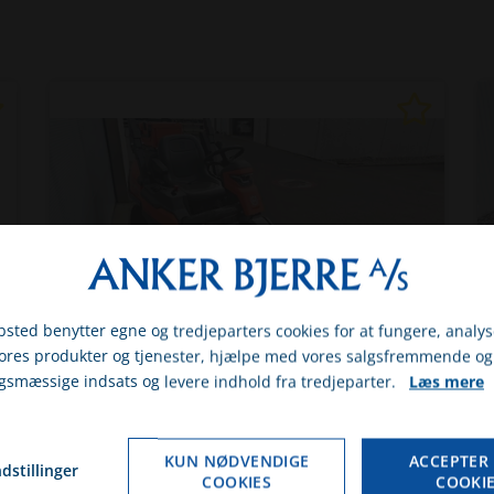
sted benytter egne og tredjeparters cookies for at fungere, analys
vores produkter og tjenester, hjælpe med vores salgsfremmende og
gsmæssige indsats og levere indhold fra tredjeparter.
Læs mere
gst om du er erhvervs- eller privatkunde
Husqvarna P524 XR fjernstyret MED
FJERNBETJENING
ERHVERV
PRIVAT
KUN NØDVENDIGE
ACCEPTER 
Her er plæneklipperen som naboen ikke
dstillinger
 erhverv, så får du vist priserne ex. moms. Hvis du vælger privat, så får du vist pris
COOKIES
COOKI
har!