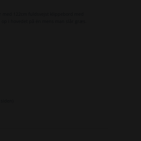
rer med 122cm fuldsvejst klippebord med
r op i hovedet på én mens man slår græs.
 siden)