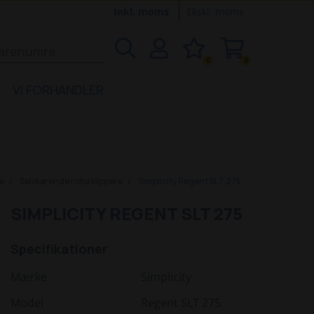
Inkl. moms
Ekskl. moms
0
0
VI FORHANDLER
e
Selvkørende rotorklippere
Simplicity Regent SLT 275
SIMPLICITY REGENT SLT 275
Specifikationer
Mærke
Simplicity
Model
Regent SLT 275