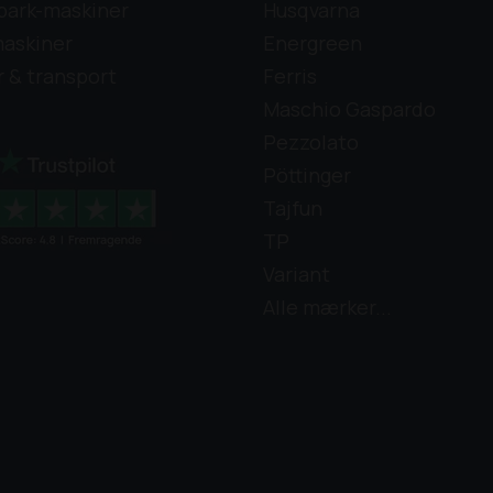
park-maskiner
Husqvarna
askiner
Energreen
r & transport
Ferris
Maschio Gaspardo
Pezzolato
Pöttinger
Tajfun
TP
Variant
Alle mærker...