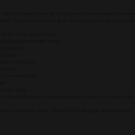
r man en virkelig lækker og kraftig kvalitets plæneklipper, som kø
AST. Derved er man fri for græs der kastes ud i bede, eller støve
city SLT 275 er udstyret med:
tig 24hk tocylindret B&S motor
tig hydrostat
e baghjul
elejer i forhjulene
t forbro
t lille venderadius
lot
ortabel sæde
m fuldvejst klippebord med bagudskast. (mulighed for at åbne op i
er gerne maskiner i bytte - Ring 97 82 03 44 og gør en god handel.