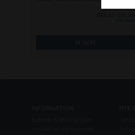
kraftfuld 2 cylindret motor og mulighed for
DKK 83.997,50
flere klippebord, BioClip® mulching og
DKK 65.000,00
bagudkast.
Inkl. moms
Udstyret med øget effektivitet, et intuitivt
display, dobbelte LED forlygter og trådlås
SE MERE
Bluetooth forbindelse, som gør dig i stand
til nemt at overvåge din rider via
Husqvarna Connect app.
KØB IKKE - FØR DU HAR TALT MED OS :-)
RING 9612 1010
INFORMATION
NYE 
Butikker & åbningstider
Landb
Kontakt en medarbejder
Entre