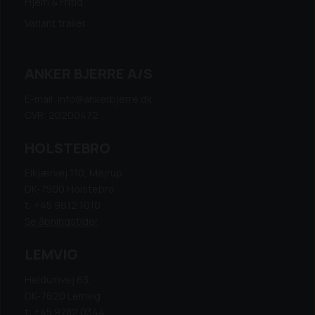
Hjem & Fritid
Variant trailer
ANKER BJERRE A/S
E-mail: info@ankerbjerre.dk
CVR: 20200472
HOLSTEBRO
Elkjærvej 110, Mejrup
DK-7500 Holstebro
t: +45 9612 1010
Se åbningstider
LEMVIG
Heldumvej 63,
DK-7620 Lemvig
t: +45 9782 0344