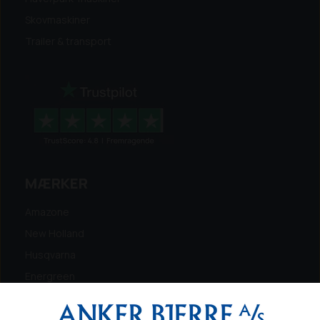
Skovmaskiner
Trailer & transport
MÆRKER
Amazone
New Holland
Husqvarna
Energreen
Ferris
Maschio Gaspardo