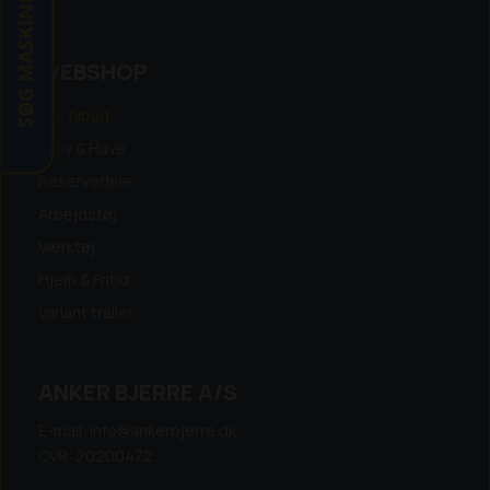
SØG MASKINE
WEBSHOP
Alle tilbud
Skov & Have
Reservedele
Arbejdstøj
Værktøj
Hjem & Fritid
Variant trailer
ANKER BJERRE A/S
E-mail: info@ankerbjerre.dk
CVR: 20200472