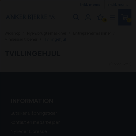
Inkl. moms
Ekskl. moms
0
0
Webshop
Nye & brugte maskiner
Entreprenørmaskiner
Minilæsser tilbehør
Tvillingehjul
TVILLINGEHJUL
(0 produkter)
INFORMATION
Butikker & åbningstider
Kontakt en medarbejder
Nyheder & presse