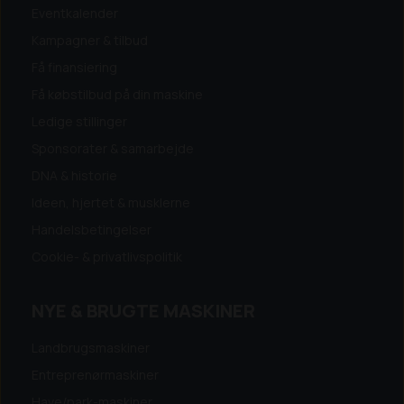
Eventkalender
Kampagner & tilbud
Få finansiering
Få købstilbud på din maskine
Ledige stillinger
Sponsorater & samarbejde
DNA & historie
Ideen, hjertet & musklerne
Handelsbetingelser
Cookie- & privatlivspolitik
NYE & BRUGTE MASKINER
Landbrugsmaskiner
Entreprenørmaskiner
Have/park-maskiner