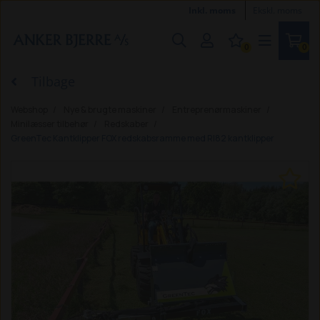
Inkl. moms
Ekskl. moms
0
0
Tilbage
Webshop
Nye & brugte maskiner
Entreprenørmaskiner
Minilæsser tilbehør
Redskaber
GreenTec Kantklipper FOX redskabsramme med RI82 kantklipper