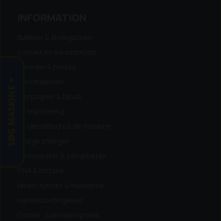
størrelser læssemaskiner - ring og
forhør.
INFORMATION
RING OG GØR EN GOD HANDEL.
Butikker & åbningstider
Kontakt en medarbejder
Nyheder & presse
Eventkalender
SØG MASKINE
Kampagner & tilbud
Få finansiering
Få købstilbud på din maskine
Ledige stillinger
Sponsorater & samarbejde
DNA & historie
Ideen, hjertet & musklerne
Handelsbetingelser
Cookie- & privatlivspolitik