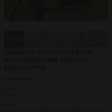
GREENTEC KANTKLIPPER FOX
REDSKABSRAMME MED RI82
KANTKLIPPER
Specifikationer
Mærke
GreenTec
Model
Kantklipper FOX redskabsramme med RI82 kantklipper