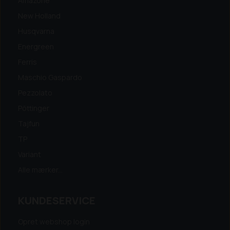
Amazone
New Holland
Husqvarna
Energreen
Ferris
Maschio Gaspardo
Pezzolato
Pöttinger
Tajfun
TP
Variant
Alle mærker...
KUNDESERVICE
Opret webshop login