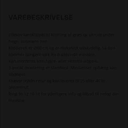
VAREBESKRIVELSE
Effektiv kantklipper til klipning af græs og ukrudt under
hegn, autoværn mm.
Klipperen er Ø80 cm og er mekanisk udskydelig, så den
kommer længere væk fra trækkende maskine.
Kan monteres som højre- eller venstre udgave.
3-punkt montering er standard. Minilæsser ophæng kan
tilvælges.
Kræver trykfri retur og kan leveres til 25 eller 40 ltr.
olie/minut.
Ring 96 12 10 10 for yderligere info og tilbud til netop din
maskine.