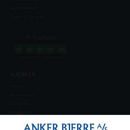
Skovmaskiner
Trailer & transport
MÆRKER
Amazone
New Holland
Husqvarna
Energreen
Ferris
Maschio Gaspardo