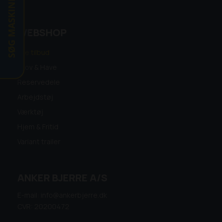
SØG MASKINE
WEBSHOP
Alle tilbud
Skov & Have
Reservedele
Arbejdstøj
Værktøj
Hjem & Fritid
Variant trailer
ANKER BJERRE A/S
E-mail: info@ankerbjerre.dk
CVR: 20200472