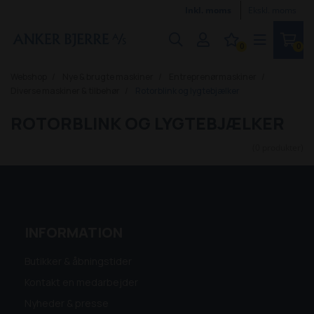
Inkl. moms
Ekskl. moms
0
0
Webshop
Nye & brugte maskiner
Entreprenørmaskiner
Diverse maskiner & tilbehør
Rotorblink og lygtebjælker
ROTORBLINK OG LYGTEBJÆLKER
(0 produkter)
INFORMATION
Butikker & åbningstider
Kontakt en medarbejder
Nyheder & presse