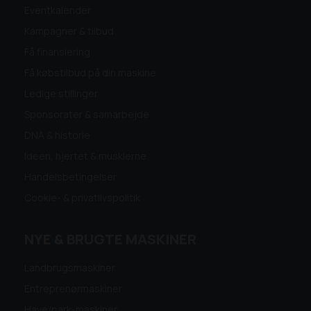
Eventkalender
Kampagner & tilbud
Få finansiering
Få købstilbud på din maskine
Ledige stillinger
Sponsorater & samarbejde
DNA & historie
Ideen, hjertet & musklerne
Handelsbetingelser
Cookie- & privatlivspolitik
NYE & BRUGTE MASKINER
Landbrugsmaskiner
Entreprenørmaskiner
Have/park-maskiner