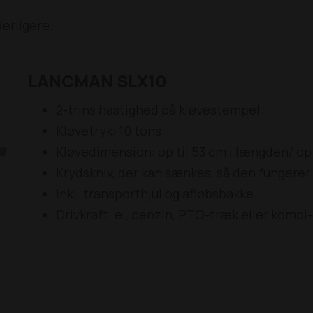
derligere.
LANCMAN SLX10
2-trins hastighed på kløvestempel
Kløvetryk: 10 tons
Kløvedimension: op til 53 cm i længden/ op 
Krydskniv, der kan sænkes, så den fungerer
Inkl. transporthjul og afløbsbakke
Drivkraft: el, benzin, PTO-træk eller komb