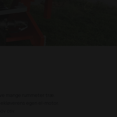
løve mange rummeter træ.
ekløverens egen el-motor.
ov osv.