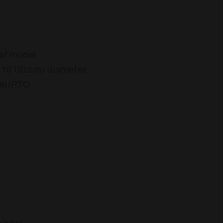
g af model
til 110 cm i diameter
i-el/PTO