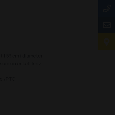
til 53 cm i diameter
 som en enkelt kniv
i-el/PTO