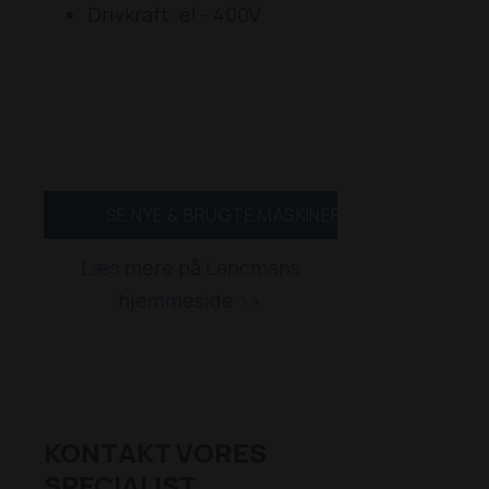
Drivkraft: el - 400V
SE NYE & BRUGTE MASKINER >>
Læs mere på Lancmans
hjemmeside >>
KONTAKT VORES
SPECIALIST