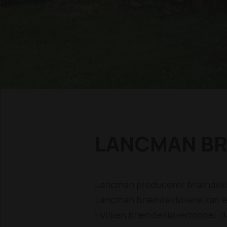
LANCMAN B
Lancman producerer brændeklø
Lancman brændekløvere kan en
Hvilken brændekløvermodel, de