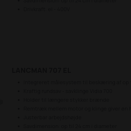
Savdimension: op til 24 cm i diameter
Drivkraft: el - 400V
LANCMAN 707 EL
Integreret målesystem til beskæring af op 
Kraftig rundsav - savklinge Vidia 700
Holder til længere stykker brænde
Remtræk mellem motor og klinge giver en 
Justerbar arbejdshøjde
Savdimension: op til 24 cm i diameter