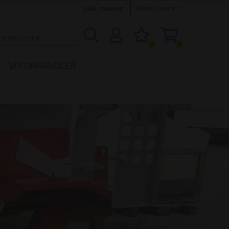
Inkl. moms
Ekskl. moms
0
0
VI FORHANDLER