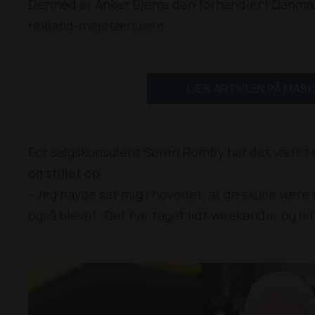
Dermed er Anker Bjerre den forhandler i Danmark
Holland-mejetærskere.
LÆS ARTIKLEN PÅ MASK
For salgskonsulent Søren Romby har det været 
og stillet op.
- Jeg havde sat mig i hovedet, at de skulle være
også blevet. Det har taget lidt weekender og lidt