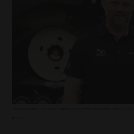
Ifølge salgskonsulent Søren Romby er kapaciteten afgørende i Vestjylland, hv
Ahler.