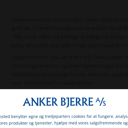
Maskinerne skal ud til kunder i Anker Bjerres o
godt ud. En enkelt kunde skal have hele tre af d
- Når vi har været så heldige at sælge så mange
gang, så syntes jeg også, vi lige skulle have dem s
Salget kommer ikke ud af det blå. Flere kunder 
nye CR-generation, og Anker Bjerre solgte tre m
foreløbig solgt yderligere seks, mens der også
med 45 fods MacDon-skærebord.
sted benytter egne og tredjeparters cookies for at fungere, analys
vores produkter og tjenester, hjælpe med vores salgsfremmende og