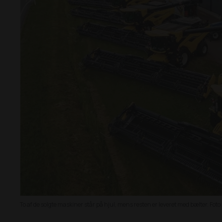
To af de solgte maskiner står på hjul, mens resten er leveret med bælter. Foto: