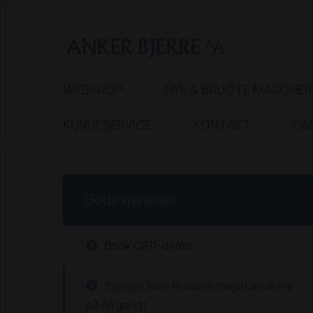
WEBSHOP
NYE & BRUGTE MASKINER
KUNDESERVICE
KONTAKT
OM
Gode nyheder
Book CR11-demo
Syv nye New Holland-mejetærskere
på én gang!