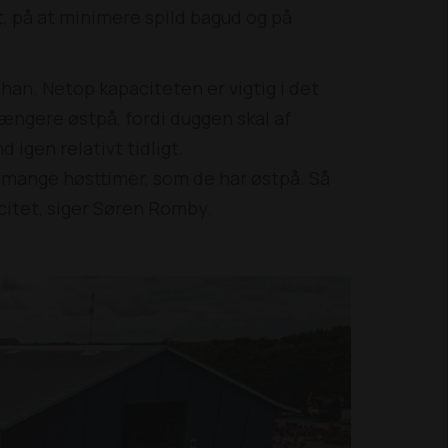
t, på at minimere spild bagud og på
r han. Netop kapaciteten er vigtig i det
længere østpå, fordi duggen skal af
igen relativt tidligt.
så mange høsttimer, som de har østpå. Så
citet, siger Søren Romby.