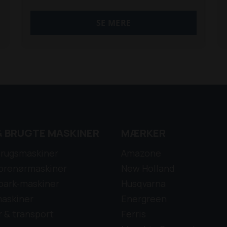
standard.. Ring for tilbud med det antal
meter wire du skal bruge TLF: 30 55 97 80 (
SE MERE
excl. wire og PTO aksel )
& BRUGTE MASKINER
MÆRKER
rugsmaskiner
Amazone
prenørmaskiner
New Holland
park-maskiner
Husqvarna
askiner
Energreen
r & transport
Ferris