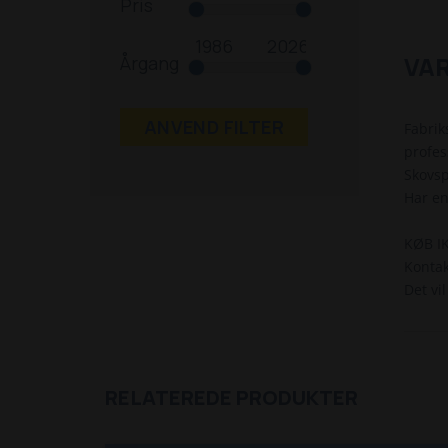
Pris
VA
Årgang
ANVEND FILTER
Fabrik
profes
Skovsp
Har en
KØB I
Kontak
Det vil
RELATEREDE PRODUKTER