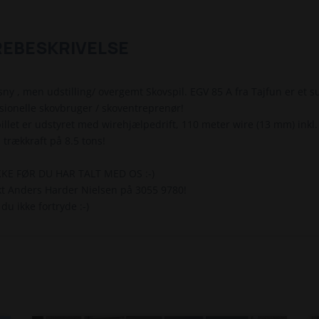
REBESKRIVELSE
sny , men udstilling/ overgemt Skovspil. EGV 85 A fra Tajfun er et sup
sionelle skovbruger / skoventreprenør!
illet er udstyret med wirehjælpedrift, 110 meter wire (13 mm) inkl.
 trækkraft på 8.5 tons!
KKE FØR DU HAR TALT MED OS :-)
t Anders Harder Nielsen på 3055 9780!
 du ikke fortryde :-)