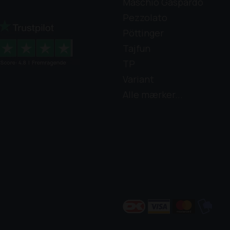
Maschio Gaspardo
Pezzolato
Pöttinger
Tajfun
TP
Variant
Alle mærker...