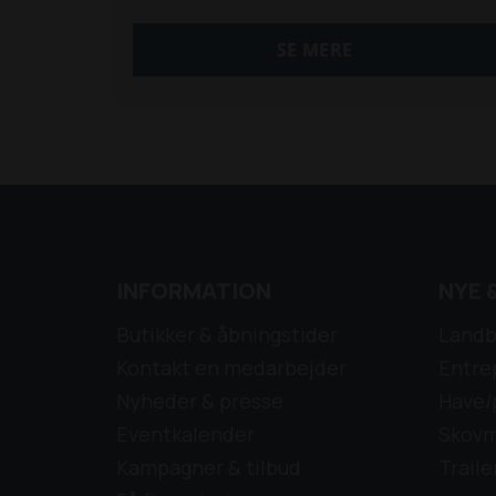
hjemmeside eller ring for yderligere info og
tilbud.
SE MERE
INFORMATION
NYE 
Butikker & åbningstider
Landb
Kontakt en medarbejder
Entre
Nyheder & presse
Have/
Eventkalender
Skovm
Kampagner & tilbud
Traile