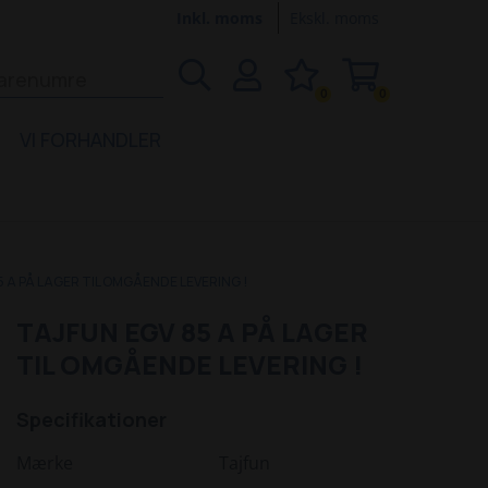
Inkl. moms
Ekskl. moms
0
0
VI FORHANDLER
5 A PÅ LAGER TIL OMGÅENDE LEVERING !
TAJFUN EGV 85 A PÅ LAGER
TIL OMGÅENDE LEVERING !
Specifikationer
Mærke
Tajfun