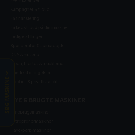
Eventkalender
Kampagner & tilbud
Få finansiering
Få købstilbud på din maskine
Ledige stillinger
Sponsorater & samarbejde
DNA & historie
Ideen, hjertet & musklerne
Handelsbetingelser
SØG MASKINE
Cookie- & privatlivspolitik
NYE & BRUGTE MASKINER
Landbrugsmaskiner
Entreprenørmaskiner
Have/park-maskiner