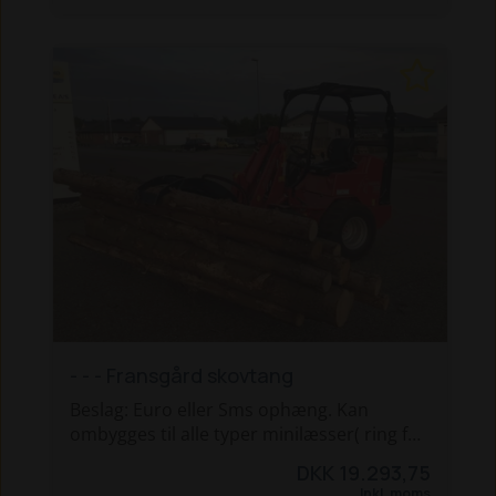
- - - Fransgård skovtang
Beslag: Euro eller Sms ophæng. Kan
ombygges til alle typer minilæsser( ring for
tilbud
DKK 19.293,75
30 55 97 80)
Inkl. moms