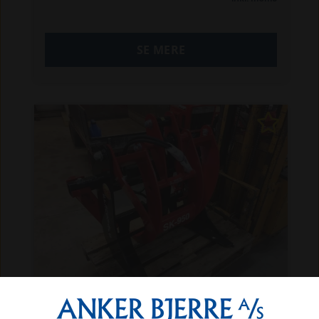
SE MERE
Fransgård SK950 Skovklo