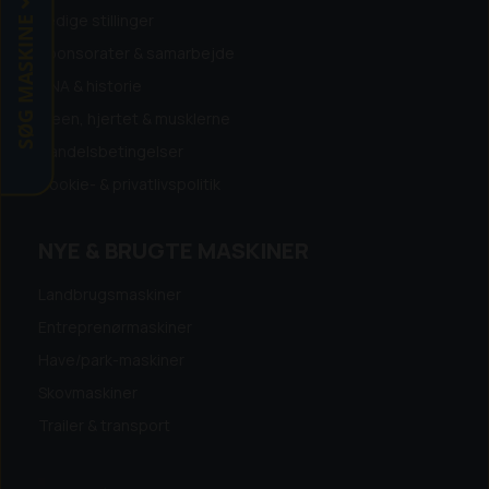
SØG MASKINE
Ledige stillinger
Sponsorater & samarbejde
DNA & historie
Ideen, hjertet & musklerne
Handelsbetingelser
Cookie- & privatlivspolitik
NYE & BRUGTE MASKINER
Landbrugsmaskiner
Entreprenørmaskiner
Have/park-maskiner
Skovmaskiner
Trailer & transport