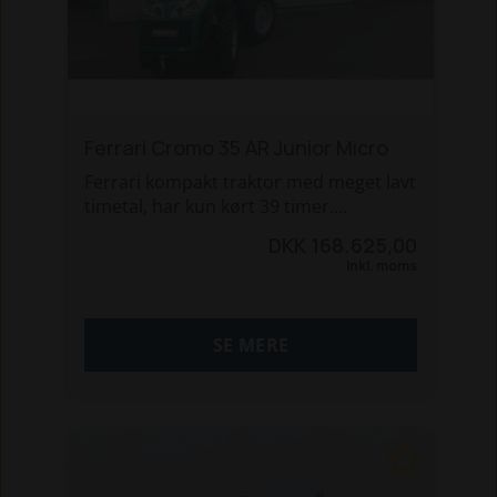
Ferrari Cromo 35 AR Junior Micro
Ferrari kompakt traktor med meget lavt
timetal, har kun kørt 39 timer.
Maskinen er solgt ny in 2025, men var
DKK 168.625,00
blevet for lille til tidligere ejer.
Inkl. moms
Denne superkompakte traktor er en af
de smalleste traktorer på markedet
med en minimumbredde på kun 77cm
SE MERE
Tekniske Specifikationer
· Motortype: Kubota D1105 – Stage V
· Ydelse: 18,5 kW / 25 hk
· Drejningsmoment: 71,5 Nm ved 2200
rpm