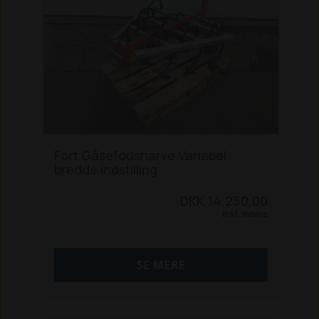
· Vægt: 975 kg
Cromo 35 AR Junior Micro er ideel til
alle, der kræver
manøvredygtighed, ydeevne og
pålidelighed i trange
rum. Med sit knækstyret chassis og
ergonomisk
designede førersæde sikrer denne
traktor komfort og
sikkerhed i enhver arbejdssituation.
Fort Gåsefodsharve Variabel
bredde indstilling
DKK 14.250,00
Inkl. moms
SE MERE