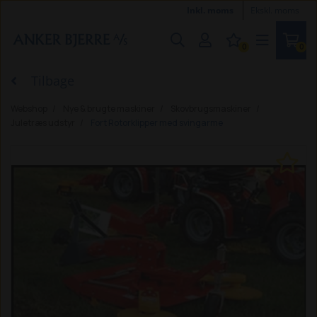
Inkl. moms
Ekskl. moms
0
0
Tilbage
Webshop
Nye & brugte maskiner
Skovbrugsmaskiner
Juletræs udstyr
Fort Rotorklipper med svingarme