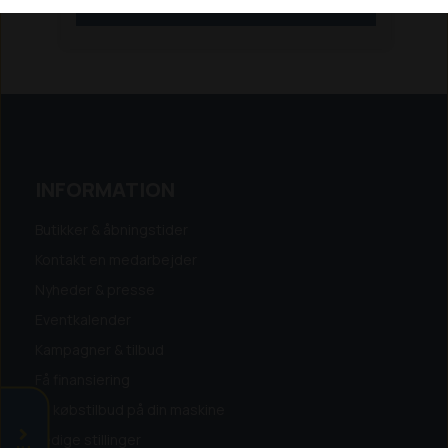
SE MERE
FLISHUGGERE.
Vi tager gerne brugte flishuggere og
landbrugsmaskiner i bytte.
KØB IKKE - FØR DU HAR TALT MED OS :-)
Ring Til Anders Harder Nielsen TLF:
3055 9780
**ANKER BJERRE A/S ER TP`
INFORMATION
NØGLEFORHANDLER**
Butikker & åbningstider
Kontakt en medarbejder
Nyheder & presse
Eventkalender
Kampagner & tilbud
Få finansiering
Få købstilbud på din maskine
Ledige stillinger