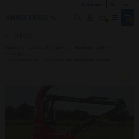
Inkl. moms
Ekskl. moms
0
0
Tilbage
Webshop
Nye & brugte maskiner
Skovbrugsmaskiner
Flishugger
TP 270 PTO K med FTG 6,3m kran med fjernbetjent joystick.