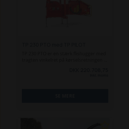
TP 230 PTO med TP PILOT
TP 230 PTO er en stærk flishugger med
tragten vinkelret på kørselsretningen -
giver store fordele, når der skal
DKK 220.708,75
flishugges langs veje. De lodrette
Inkl. moms
tandlamelvalser og huggevinklen på 45
grader sikrer en aggressiv og
problemfri flisning af selv meget
SE MERE
krogede stammer. Med stikkerbrydere,
der sikrer en særdeles fyringsvenlig flis.
TP flishuggeren har integreret
anhængertræk - ideelt, når ønsket er at
opsamle flisen i en vogn. Skovspil kan