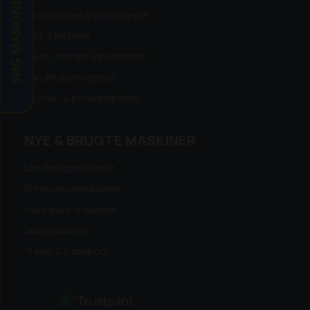
SØG MASKINE
Sponsorater & samarbejde
DNA & historie
Ideen, hjertet & musklerne
Handelsbetingelser
Cookie- & privatlivspolitik
NYE & BRUGTE MASKINER
Landbrugsmaskiner
Entreprenørmaskiner
Have/park-maskiner
Skovmaskiner
Trailer & transport