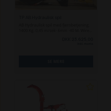
TP AB Hydraulisk spil
AB Hydraulisk spil med fjernbetjening.
1400 Kg. 0,45 m/sek- 6mm -40 M. Wire.
til efter montering på flishugger. Ring
DKK 23.625,00
30 55 97 80 og hør mere omkring dette
Inkl. moms
spil.
SE MERE