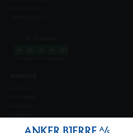
Skovmaskiner
Trailer & transport
MÆRKER
Amazone
New Holland
Husqvarna
Energreen
Ferris
Maschio Gaspardo