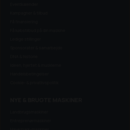
Eventkalender
Kampagner & tilbud
Få finansiering
Få købstilbud på din maskine
Ledige stillinger
Sponsorater & samarbejde
DNA & historie
Ideen, hjertet & musklerne
Handelsbetingelser
Cookie- & privatlivspolitik
NYE & BRUGTE MASKINER
Landbrugsmaskiner
Entreprenørmaskiner
Have/park-maskiner