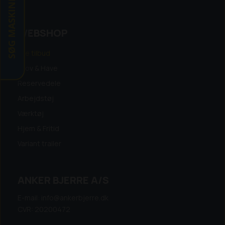
SØG MASKINE
WEBSHOP
Alle tilbud
Skov & Have
Reservedele
Arbejdstøj
Værktøj
Hjem & Fritid
Variant trailer
ANKER BJERRE A/S
E-mail: info@ankerbjerre.dk
CVR: 20200472