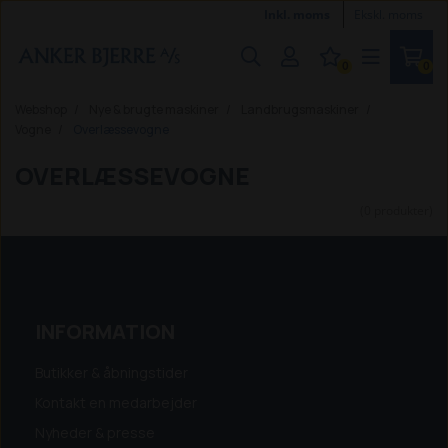
Inkl. moms
Ekskl. moms
0
0
Webshop
Nye & brugte maskiner
Landbrugsmaskiner
Vogne
Overlæssevogne
OVERLÆSSEVOGNE
(0 produkter)
INFORMATION
Butikker & åbningstider
Kontakt en medarbejder
Nyheder & presse