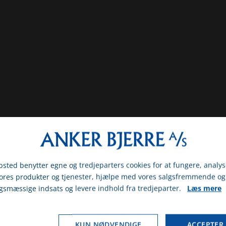
sted benytter egne og tredjeparters cookies for at fungere, analys
vores produkter og tjenester, hjælpe med vores salgsfremmende og
gsmæssige indsats og levere indhold fra tredjeparter.
Læs mere
gst om du er erhvervs- eller privatkunde
& BRUGTE MASKINER
MÆRKER
ERHVERV
PRIVAT
KUN NØDVENDIGE
ACCEPTER 