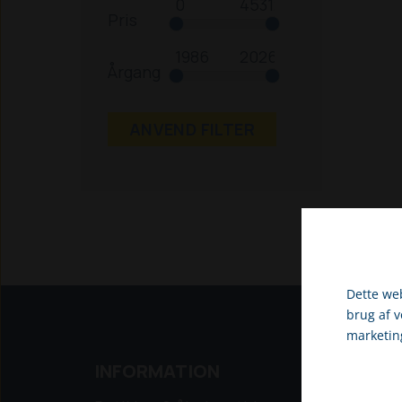
Pris
Årgang
ANVEND FILTER
Dette web
brug af 
marketin
Vælg venli
INFORMATION
NYE 