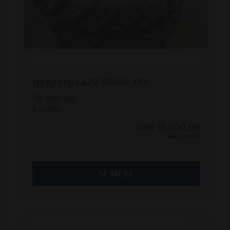
sprøjtehjul 420/80R46 XXX
Sprøjtehjul
8 huller
220 mm Center.
DKK 15.000,00
Gode Michelin dæk
Inkl. moms
Stand som afbildet.
Sælges som afhentning fra vores plads i
SE MERE
Holstebro.