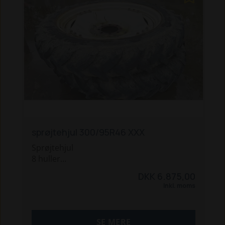
sprøjtehjul 300/95R46 XXX
Sprøjtehjul
8 huller
220mm center
DKK 6.875,00
Stand som afbildet.
Inkl. moms
Sælges som afhentning fra vores plads i
Holstebro.
SE MERE