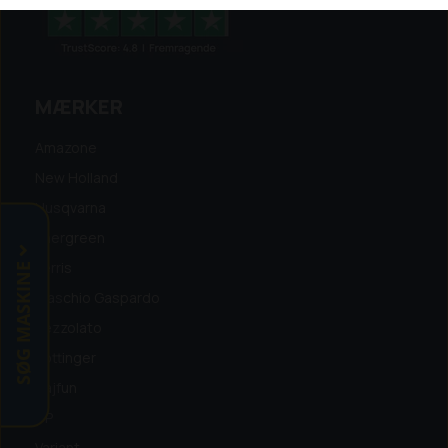
MÆRKER
Amazone
New Holland
Husqvarna
Energreen
SØG MASKINE
Ferris
Maschio Gaspardo
Pezzolato
Pöttinger
Tajfun
TP
Variant