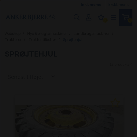
Inkl. moms
Ekskl. moms
0
0
Webshop
Nye & brugte maskiner
Landbrugsmaskiner
Traktorer
Traktor tilbehør
Sprøjtehjul
SPRØJTEHJUL
(2 produkter)