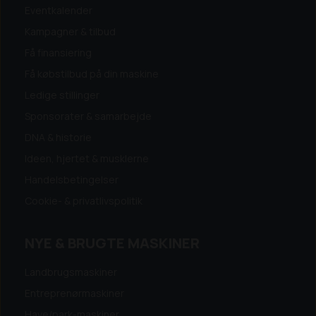
Eventkalender
Kampagner & tilbud
Få finansiering
Få købstilbud på din maskine
Ledige stillinger
Sponsorater & samarbejde
DNA & historie
Ideen, hjertet & musklerne
Handelsbetingelser
Cookie- & privatlivspolitik
NYE & BRUGTE MASKINER
Landbrugsmaskiner
Entreprenørmaskiner
Have/park-maskiner