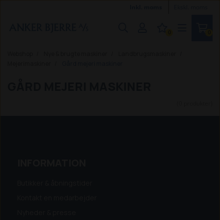
Inkl. moms
Ekskl. moms
0
0
Webshop
Nye & brugte maskiner
Landbrugsmaskiner
Mejerimaskiner
Gård mejeri maskiner
GÅRD MEJERI MASKINER
(0 produkter)
INFORMATION
Butikker & åbningstider
Kontakt en medarbejder
Nyheder & presse