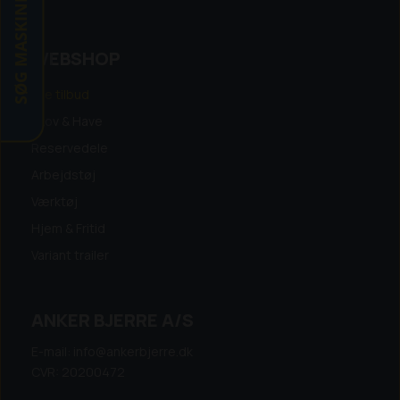
SØG MASKINE
WEBSHOP
Alle tilbud
Skov & Have
Reservedele
Arbejdstøj
Værktøj
Hjem & Fritid
Variant trailer
ANKER BJERRE A/S
E-mail: info@ankerbjerre.dk
CVR: 20200472