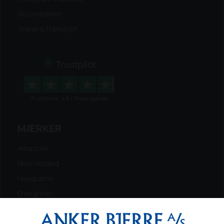
Skovmaskiner
Trailer & transport
MÆRKER
Amazone
New Holland
Husqvarna
Energreen
Ferris
Maschio Gaspardo