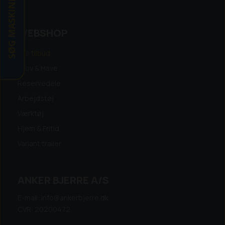
SØG MASKINE
WEBSHOP
Alle tilbud
Skov & Have
Reservedele
Arbejdstøj
Værktøj
Hjem & Fritid
Variant trailer
ANKER BJERRE A/S
E-mail: info@ankerbjerre.dk
CVR: 20200472