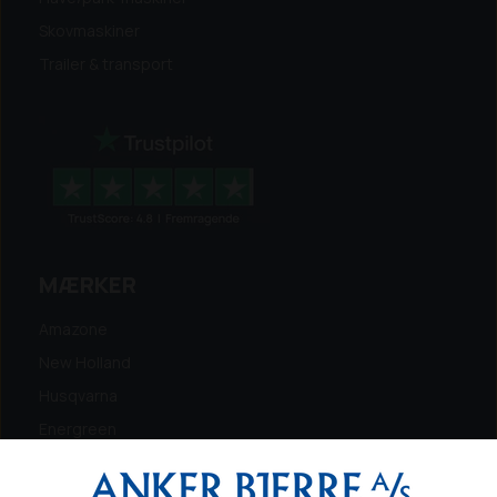
Skovmaskiner
Trailer & transport
MÆRKER
Amazone
New Holland
Husqvarna
Energreen
Ferris
Maschio Gaspardo