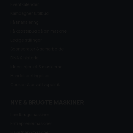
Eventkalender
Kampagner & tilbud
Få finansiering
Få købstilbud på din maskine
Ledige stillinger
Sponsorater & samarbejde
DNA & historie
Ideen, hjertet & musklerne
Handelsbetingelser
Cookie- & privatlivspolitik
NYE & BRUGTE MASKINER
Landbrugsmaskiner
Entreprenørmaskiner
Have/park-maskiner