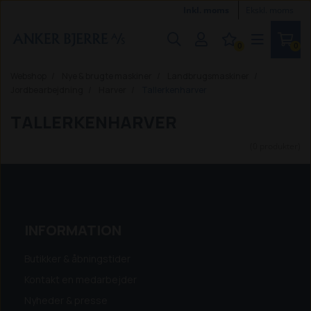
Inkl. moms
Ekskl. moms
0
0
Webshop
Nye & brugte maskiner
Landbrugsmaskiner
Jordbearbejdning
Harver
Tallerkenharver
TALLERKENHARVER
(0 produkter)
INFORMATION
Butikker & åbningstider
Kontakt en medarbejder
Nyheder & presse