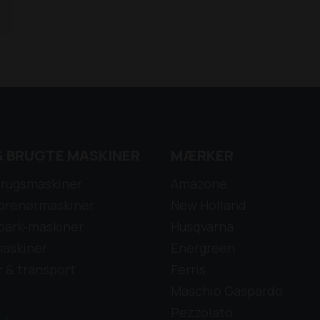
& BRUGTE MASKINER
MÆRKER
rugsmaskiner
Amazone
prenørmaskiner
New Holland
park-maskiner
Husqvarna
askiner
Energreen
r & transport
Ferris
Maschio Gaspardo
Pezzolato