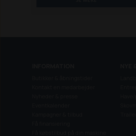
SE MERE
INFORMATION
NYE 
Butikker & åbningstider
Landb
Kontakt en medarbejder
Entre
Nyheder & presse
Have/
Eventkalender
Skovm
Kampagner & tilbud
Traile
Få finansiering
Få købstilbud på din maskine