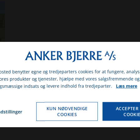
sted benytter egne og tredjeparters cookies for at fungere, analys
vores produkter og tjenester, hjælpe med vores salgsfremmende og
gsmæssige indsats og levere indhold fra tredjeparter.
Læs mere
gst om du er erhvervs- eller privatkunde
ERHVERV
PRIVAT
KUN NØDVENDIGE
ACCEPTER 
dstillinger
 erhverv, så får du vist priserne ex. moms. Hvis du vælger privat, så får du vist pris
COOKIES
COOKI