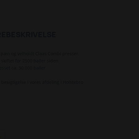
REBESKRIVELSE
pæn og velholdt Claas Combi presser.
skiftet for 2500 baller siden
esset ca. 30.000 baller
l besigtigelse i vores afdeling i Holstebro