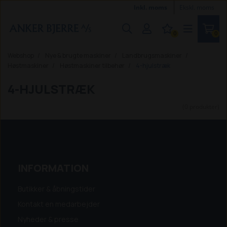
Inkl. moms
Ekskl. moms
0
0
Webshop
Nye & brugte maskiner
Landbrugsmaskiner
Høstmaskiner
Høstmaskiner tilbehør
4-hjulstræk
4-HJULSTRÆK
(0 produkter)
INFORMATION
Butikker & åbningstider
Kontakt en medarbejder
Nyheder & presse