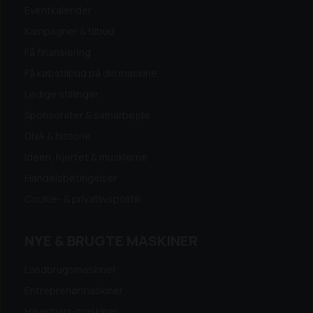
Eventkalender
Kampagner & tilbud
Få finansiering
Få købstilbud på din maskine
Ledige stillinger
Sponsorater & samarbejde
DNA & historie
Ideen, hjertet & musklerne
Handelsbetingelser
Cookie- & privatlivspolitik
NYE & BRUGTE MASKINER
Landbrugsmaskiner
Entreprenørmaskiner
Have/park-maskiner