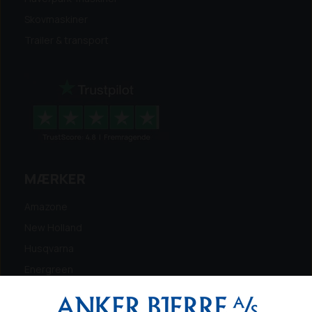
Skovmaskiner
Trailer & transport
MÆRKER
Amazone
New Holland
Husqvarna
Energreen
Ferris
Maschio Gaspardo