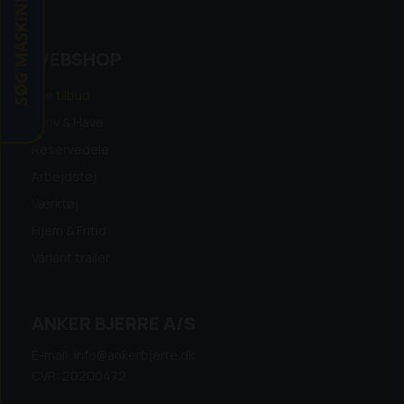
SØG MASKINE
WEBSHOP
Alle tilbud
Skov & Have
Reservedele
Arbejdstøj
Værktøj
Hjem & Fritid
Variant trailer
ANKER BJERRE A/S
E-mail: info@ankerbjerre.dk
CVR: 20200472