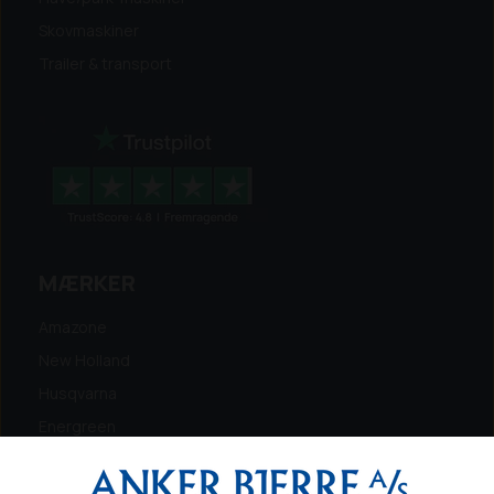
Skovmaskiner
Trailer & transport
MÆRKER
Amazone
New Holland
Husqvarna
Energreen
Ferris
Maschio Gaspardo