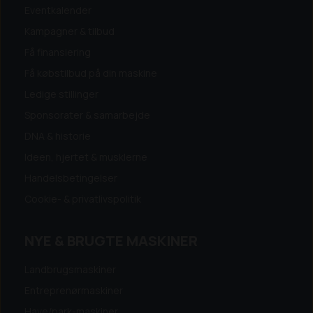
Eventkalender
Kampagner & tilbud
Få finansiering
Få købstilbud på din maskine
Ledige stillinger
Sponsorater & samarbejde
DNA & historie
Ideen, hjertet & musklerne
Handelsbetingelser
Cookie- & privatlivspolitik
NYE & BRUGTE MASKINER
Landbrugsmaskiner
Entreprenørmaskiner
Have/park-maskiner