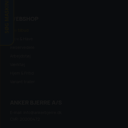
SØG MASKINE
WEBSHOP
Alle tilbud
Skov & Have
Reservedele
Arbejdstøj
Værktøj
Hjem & Fritid
Variant trailer
ANKER BJERRE A/S
E-mail: info@ankerbjerre.dk
CVR: 20200472