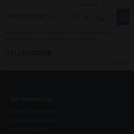
Inkl. moms
Ekskl. moms
0
0
Webshop
Nye & brugte maskiner
Landbrugsmaskiner
Gødningsmaskiner
Gyllemaskiner
Gyllevogne
GYLLEVOGNE
(0 produkter)
INFORMATION
Butikker & åbningstider
Kontakt en medarbejder
Nyheder & presse