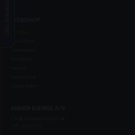
SØG MASKINE
WEBSHOP
Alle tilbud
Skov & Have
Reservedele
Arbejdstøj
Værktøj
Hjem & Fritid
Variant trailer
ANKER BJERRE A/S
E-mail: info@ankerbjerre.dk
CVR: 20200472