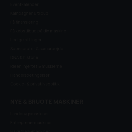
Eventkalender
Kampagner & tilbud
Få finansiering
Få købstilbud på din maskine
Ledige stillinger
Sponsorater & samarbejde
DNA & historie
Ideen, hjertet & musklerne
Handelsbetingelser
Cookie- & privatlivspolitik
NYE & BRUGTE MASKINER
Landbrugsmaskiner
Entreprenørmaskiner
Have/park-maskiner