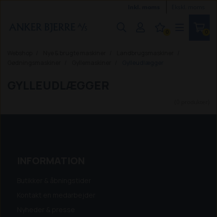
Inkl. moms
Ekskl. moms
0
0
Webshop
Nye & brugte maskiner
Landbrugsmaskiner
Gødningsmaskiner
Gyllemaskiner
Gylleudlægger
GYLLEUDLÆGGER
(0 produkter)
INFORMATION
Butikker & åbningstider
Kontakt en medarbejder
Nyheder & presse