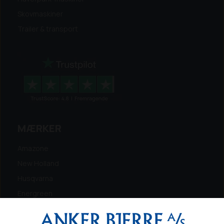
Skovmaskiner
Trailer & transport
MÆRKER
Amazone
New Holland
Husqvarna
Energreen
Ferris
Maschio Gaspardo